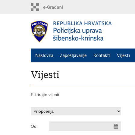
Preskoči
na
glavni
sadržaj
Naslovna
Zapošljavanje
Kontakti
Vijesti
Vijesti
Filtrirajte vijesti:
Od: