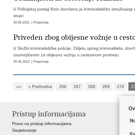
U Policijskoj postaji Knin dovršeno je kriminalističko istraživa
stvari
30.06.2022. | Priopćenja
Priveden zbog obijesne vožnje u ce
U Službi kriminalističke policije, Odjelu općeg kriminaliteta, dov
osumnjičenim za obijesnu vožnju u cestovnom prometu
30.06.2022. | Priopćenja
««
« Prethodna
266
267
268
269
270
2
Ov
Pristup informacijama
V
Nu
Pravo na pristup informacijama
Min
Savjetovanje
Sin
Fu