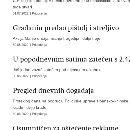
U Policijskoj postaji Šibenik dovršeno je kriminalističko istraž
tuđe stvari
01.07.2022. | Priopćenja
Građanin predao pištolj i streljivo
Akcija Manje oružja, manje tragedija i dalje traje
30.06.2022. | Priopćenja
U popodnevnim satima zatečen s 2.42
Još jedan vozač zatečen pod utjecajem alkohola
30.06.2022. | Priopćenja
Pregled dnevnih događaja
Proteklog dana na području Policijske uprave šibensko-kninske,
krađu i dvije krađe
30.06.2022. | Priopćenja
Osumnjičen za oštećenje reklame