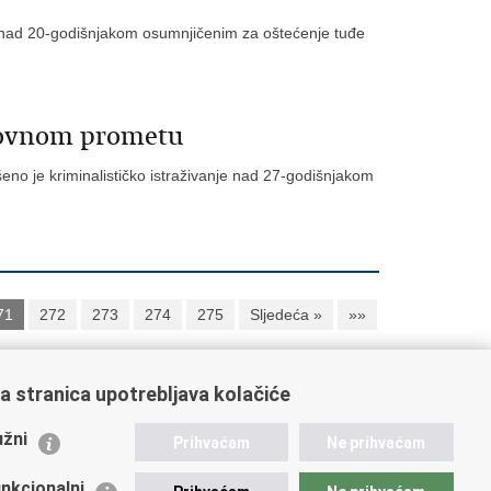
nje nad 20-godišnjakom osumnjičenim za oštećenje tuđe
stovnom prometu
ršeno je kriminalističko istraživanje nad 27-godišnjakom
71
272
273
274
275
Sljedeća »
»»
a stranica upotrebljava kolačiće
ažne poveznice
žni
Prihvaćam
Ne prihvaćam
istarstvo unutarnjih poslova
dikati
nkcionalni