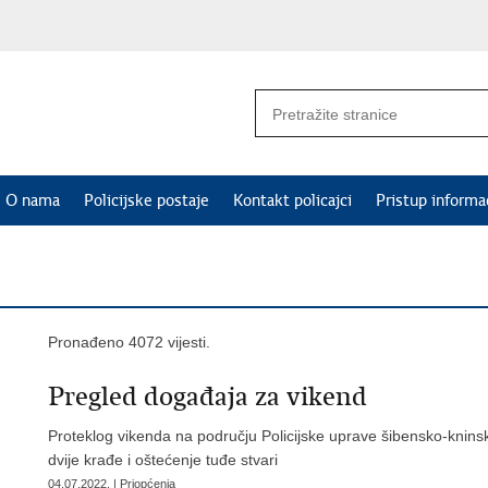
O nama
Policijske postaje
Kontakt policajci
Pristup informa
Pronađeno 4072 vijesti.
Pregled događaja za vikend
Proteklog vikenda na području Policijske uprave šibensko-knins
dvije krađe i oštećenje tuđe stvari
04.07.2022. | Priopćenja