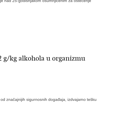
ivanje nad 25-godišnjakom osumnjičenim za oštećenje
 g/kg alkohola u organizmu
 od značajnijih sigurnosnih događaja, izdvajamo tešku