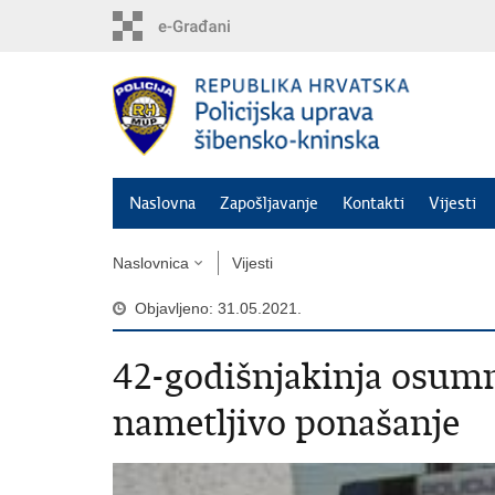
Preskoči
na
glavni
sadržaj
Naslovna
Zapošljavanje
Kontakti
Vijesti
Naslovnica
Vijesti
Objavljeno: 31.05.2021.
42-godišnjakinja osumnj
nametljivo ponašanje