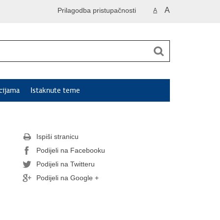
A
Prilagodba pristupačnosti
A
cijama
Istaknute teme
Ispiši stranicu
Podijeli na Facebooku
Podijeli na Twitteru
Podijeli na Google +