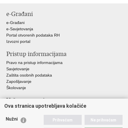
Ispiši
Podijeli
Podijeli
Podijeli
stranicu
na
na
na
e-Građani
Facebooku
Twitteru
Google
+
e-Građani
e-Savjetovanja
Portal otvorenih podataka RH
Izvozni portal
Pristup informacijama
Pravo na pristup informacijama
Savjetovanje
Zaštita osobnih podataka
Zapošljavanje
Školovanje
Važne poveznice
Ova stranica upotrebljava kolačiće
Ministarstvo unutarnjih poslova
Sindikati
Nužni
Prihvaćam
Ne prihvaćam
Udruge
Dom zdravlja MUP-a