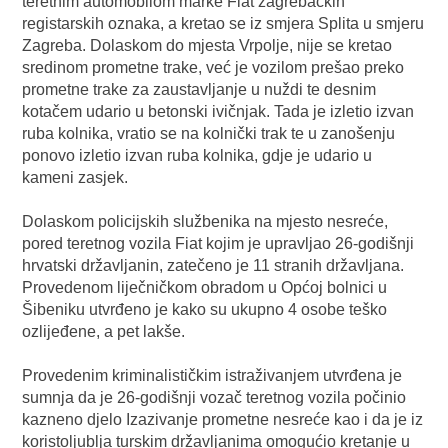
teretnim automobilom marke Fiat zagrebačkih
registarskih oznaka, a kretao se iz smjera Splita u smjeru
Zagreba. Dolaskom do mjesta Vrpolje, nije se kretao
sredinom prometne trake, već je vozilom prešao preko
prometne trake za zaustavljanje u nuždi te desnim
kotačem udario u betonski ivičnjak. Tada je izletio izvan
ruba kolnika, vratio se na kolnički trak te u zanošenju
ponovo izletio izvan ruba kolnika, gdje je udario u
kameni zasjek.
Dolaskom policijskih službenika na mjesto nesreće,
pored teretnog vozila Fiat kojim je upravljao 26-godišnji
hrvatski državljanin, zatečeno je 11 stranih državljana.
Provedenom liječničkom obradom u Općoj bolnici u
Šibeniku utvrđeno je kako su ukupno 4 osobe teško
ozlijeđene, a pet lakše.
Provedenim kriminalističkim istraživanjem utvrđena je
sumnja da je 26-godišnji vozač teretnog vozila počinio
kazneno djelo Izazivanje prometne nesreće kao i da je iz
koristoljublja turskim državljanima omogućio kretanje u