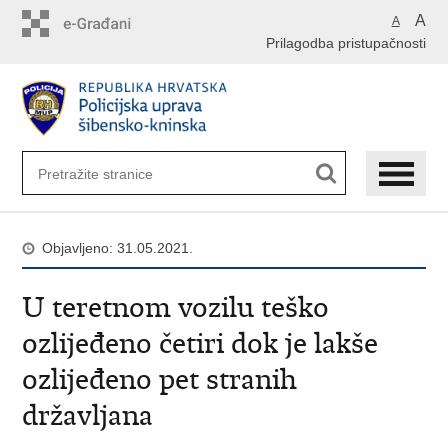
Preskoči
A
A
na
Prilagodba pristupačnosti
glavni
sadržaj
Objavljeno: 31.05.2021.
U teretnom vozilu teško
ozlijeđeno četiri dok je lakše
ozlijeđeno pet stranih
državljana