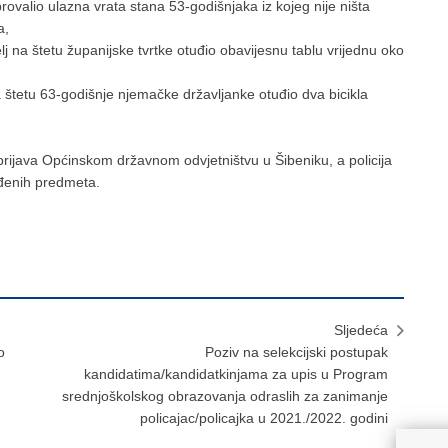
provalio ulazna vrata stana 53-godišnjaka iz kojeg nije ništa
a,
lj na štetu županijske tvrtke otuđio obavijesnu tablu vrijednu oko
na štetu 63-godišnje njemačke državljanke otuđio dva bicikla
 prijava Općinskom državnom odvjetništvu u Šibeniku, a policija
uđenih predmeta.
Sljedeća
o
Poziv na selekcijski postupak
kandidatima/kandidatkinjama za upis u Program
srednjoškolskog obrazovanja odraslih za zanimanje
policajac/policajka u 2021./2022. godini