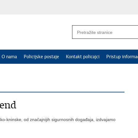
O nama
Policijske postaje
Kontakt policajci
Pristup informa
kend
sko-kninske, od značajnijih sigurnosnih događaja, izdvajamo