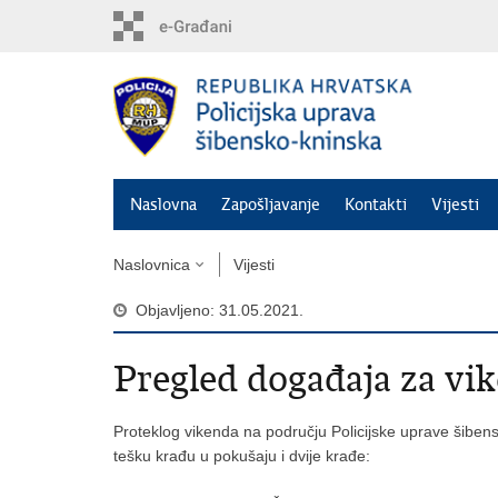
Preskoči
na
glavni
sadržaj
Naslovna
Zapošljavanje
Kontakti
Vijesti
Naslovnica
Vijesti
Objavljeno: 31.05.2021.
Pregled događaja za vi
Proteklog vikenda na području Policijske uprave šiben
tešku krađu u pokušaju i dvije krađe: