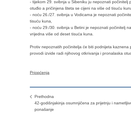
- tijekom 29. svibnja u Šibeniku ju nepoznati počinitelj 
otuđio a pričinjena šteta se cijeni na više od tisuću kun
- noću 26./27. svibnja u Vodicama je nepoznati počinite
tisuću kuna,
- noću 29./30. svibnja u Betini je nepoznati počinitelj 
vrijedna više od deset tisuća kuna.
Protiv nepoznatih počinitelja će biti podnijeta kaznena
provodi izvide radi njihovog otkrivanja i pronalaska ot
Priopćenja
Prethodna
42-godišnjakinja osumnjičena za prijetnju i nametljiv
ponašanje