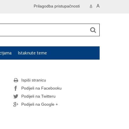
A
Prilagodba pristupačnosti
A
cijama
Istaknute teme
Ispiši stranicu
Podijeli na Facebooku
Podijeli na Twitteru
Podijeli na Google +