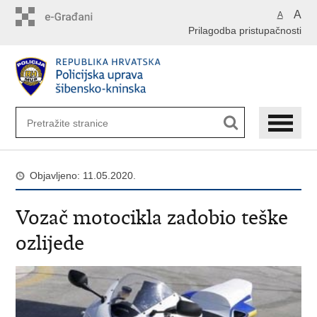
Preskoči
A
A
na
Prilagodba pristupačnosti
glavni
sadržaj
Objavljeno: 11.05.2020.
Vozač motocikla zadobio teške
ozlijede