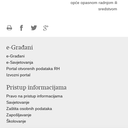
opće opasnom radnjom ili
sredstvom
Ispiši
Podijeli
Podijeli
Podijeli
stranicu
na
na
na
e-Građani
Facebooku
Twitteru
Google
+
e-Građani
e-Savjetovanja
Portal otvorenih podataka RH
Izvozni portal
Pristup informacijama
Pravo na pristup informacijama
Savjetovanje
Zaštita osobnih podataka
Zapošljavanje
Školovanje