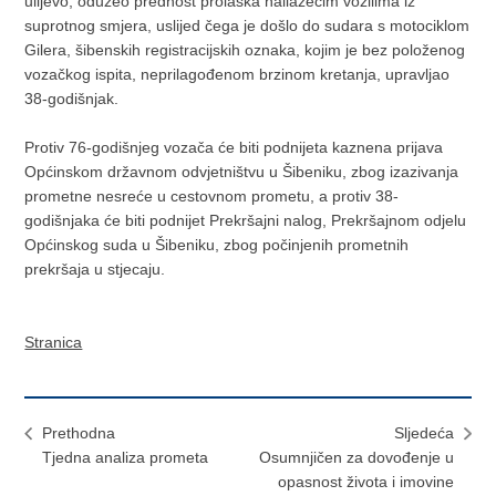
ulijevo, oduzeo prednost prolaska nailazećim vozilima iz
suprotnog smjera, uslijed čega je došlo do sudara s motociklom
Gilera, šibenskih registracijskih oznaka, kojim je bez položenog
vozačkog ispita, neprilagođenom brzinom kretanja, upravljao
38-godišnjak.
Protiv 76-godišnjeg vozača će biti podnijeta kaznena prijava
Općinskom državnom odvjetništvu u Šibeniku, zbog izazivanja
prometne nesreće u cestovnom prometu, a protiv 38-
godišnjaka će biti podnijet Prekršajni nalog, Prekršajnom odjelu
Općinskog suda u Šibeniku, zbog počinjenih prometnih
prekršaja u stjecaju.
Stranica
Prethodna
Sljedeća
Tjedna analiza prometa
Osumnjičen za dovođenje u
opasnost života i imovine