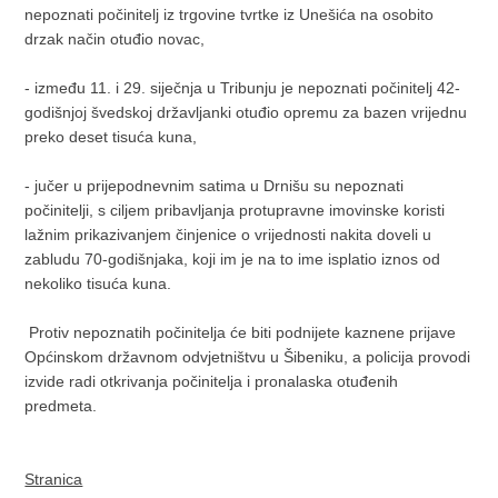
nepoznati počinitelj iz trgovine tvrtke iz Unešića na osobito
drzak način otuđio novac,
- između 11. i 29. siječnja u Tribunju je nepoznati počinitelj 42-
godišnjoj švedskoj državljanki otuđio opremu za bazen vrijednu
preko deset tisuća kuna,
- jučer u prijepodnevnim satima u Drnišu su nepoznati
počinitelji, s ciljem pribavljanja protupravne imovinske koristi
lažnim prikazivanjem činjenice o vrijednosti nakita doveli u
zabludu 70-godišnjaka, koji im je na to ime isplatio iznos od
nekoliko tisuća kuna.
Protiv nepoznatih počinitelja će biti podnijete kaznene prijave
Općinskom državnom odvjetništvu u Šibeniku, a policija provodi
izvide radi otkrivanja počinitelja i pronalaska otuđenih
predmeta.
Stranica