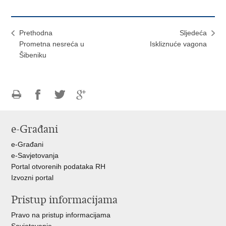
Prethodna
Sljedeća
Prometna nesreća u
Iskliznuće vagona
Šibeniku
Ispiši
Podijeli
Podijeli
Podijeli
stranicu
na
na
na
e-Građani
Facebooku
Twitteru
Google
+
e-Građani
e-Savjetovanja
Portal otvorenih podataka RH
Izvozni portal
Pristup informacijama
Pravo na pristup informacijama