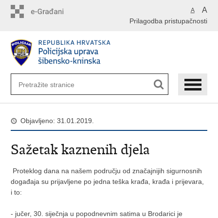
Preskoči
A
A
na
Prilagodba pristupačnosti
glavni
sadržaj
Objavljeno: 31.01.2019.
Sažetak kaznenih djela
Proteklog dana na našem području od značajnijih sigurnosnih
događaja su prijavljene po jedna teška krađa, krađa i prijevara,
i to:
- jučer, 30. siječnja u popodnevnim satima u Brodarici je