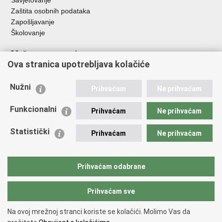
Savjetovanje
Zaštita osobnih podataka
Zapošljavanje
Školovanje
Važne poveznice
Ova stranica upotrebljava kolačiće
Ministarstvo unutarnjih poslova
Sindikati
Nužni
Prihvaćam
Ne prihvaćam
Udruge
Dom zdravlja MUP-a
Funkcionalni
Prihvaćam
Ne prihvaćam
Policijska akademija
Muzej policije
Statistički
Prihvaćam
Ne prihvaćam
Zaklada policijske solidarnosti
Centar za forenzična ispitivanja, istraživanja i vještačenja "Ivan
Vučetić"
Prihvaćam odabrane
Policijske uprave
Prihvaćam sve
Povratak na vrh
Na ovoj mrežnoj stranci koriste se kolačići. Molimo Vas da
Copyright © 2026 Policijska uprava šibensko-kninska.
Uvjeti korištenja
.