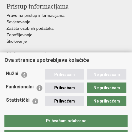
Pristup informacijama
Pravo na pristup informacijama
Savjetovanje
Zaštita osobnih podataka
Zapošljavanje
Školovanje
Važne poveznice
Ova stranica upotrebljava kolačiće
Ministarstvo unutarnjih poslova
Sindikati
Nužni
Prihvaćam
Ne prihvaćam
Udruge
Dom zdravlja MUP-a
Funkcionalni
Prihvaćam
Ne prihvaćam
Policijska akademija
Muzej policije
Statistički
Prihvaćam
Ne prihvaćam
Zaklada policijske solidarnosti
Centar za forenzična ispitivanja, istraživanja i vještačenja "Ivan
Vučetić"
Prihvaćam odabrane
Policijske uprave