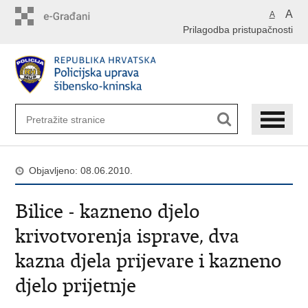
Preskoči
A
A
na
Prilagodba pristupačnosti
glavni
sadržaj
Objavljeno: 08.06.2010.
Bilice - kazneno djelo
krivotvorenja isprave, dva
kazna djela prijevare i kazneno
djelo prijetnje