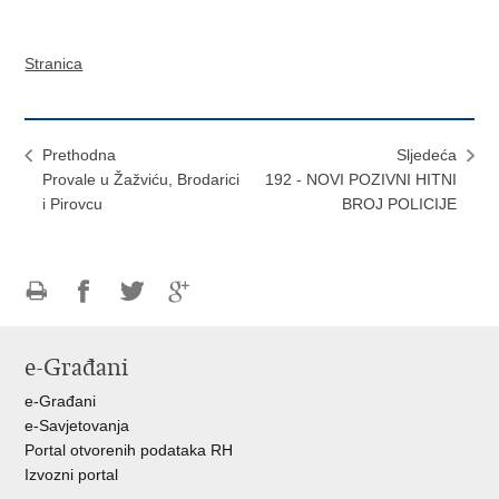
Stranica
Prethodna
Sljedeća
Provale u Žažviću, Brodarici
192 - NOVI POZIVNI HITNI
i Pirovcu
BROJ POLICIJE
Ispiši
Podijeli
Podijeli
Podijeli
stranicu
na
na
na
e-Građani
Facebooku
Twitteru
Google
+
e-Građani
e-Savjetovanja
Portal otvorenih podataka RH
Izvozni portal