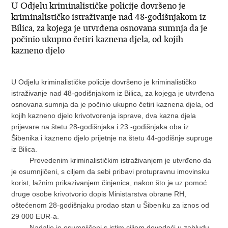
U Odjelu kriminalističke policije dovršeno je
kriminalističko istraživanje nad 48-godišnjakom iz
Bilica, za kojega je utvrđena osnovana sumnja da je
počinio ukupno četiri kaznena djela, od kojih
kazneno djelo
U Odjelu kriminalističke policije dovršeno je kriminalističko
istraživanje nad 48-godišnjakom iz Bilica, za kojega je utvrđena
osnovana sumnja da je počinio ukupno četiri kaznena djela, od
kojih kazneno djelo krivotvorenja isprave, dva kazna djela
prijevare na štetu 28-godišnjaka i 23.-godišnjaka oba iz
Šibenika i kazneno djelo prijetnje na štetu 44-godišnje supruge
iz Bilica.
Provedenim kriminalističkim istraživanjem je utvrđeno da
je osumnjičeni, s ciljem da sebi pribavi protupravnu imovinsku
korist, lažnim prikazivanjem činjenica, nakon što je uz pomoć
druge osobe krivotvorio dopis Ministarstva obrane RH,
oštećenom 28-godišnjaku prodao stan u Šibeniku za iznos od
29 000 EUR-a.
Nadalje je osumnjičeni s istim ciljem dovodeći u zabludu