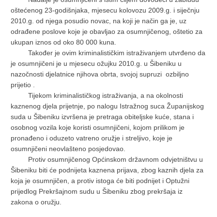
oštećenog 23-godišnjaka, mjesecu kolovozu 2009.g. i siječnju
2010.g. od njega posudio novac, na koji je način ga je, uz
odrađene poslove koje je obavljao za osumnjičenog, oštetio za
ukupan iznos od oko 80 000 kuna.
Također je ovim kriminalističkim istraživanjem utvrđeno da
je osumnjičeni je u mjesecu ožujku 2010.g. u Šibeniku u
nazočnosti djelatnice njihova obrta, svojoj supruzi ozbiljno
prijetio .
Tijekom kriminalističkog istraživanja, a na okolnosti
kaznenog djela prijetnje, po nalogu Istražnog suca Županijskog
suda u Šibeniku izvršena je pretraga obiteljske kuće, stana i
osobnog vozila koje koristi osumnjičeni, kojom prilikom je
pronađeno i oduzeto vatreno oružje i streljivo, koje je
osumnjičeni neovlašteno posjedovao.
Protiv osumnjičenog Općinskom državnom odvjetništvu u
Šibeniku biti će podnijeta kaznena prijava, zbog kaznih djela za
koja je osumnjičen, a protiv istoga će biti podnijet i Optužni
prijedlog Prekršajnom sudu u Šibeniku zbog prekršaja iz
zakona o oružju.