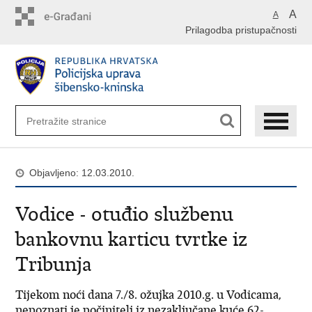
Preskoči
A
A
na
Prilagodba pristupačnosti
glavni
sadržaj
Objavljeno: 12.03.2010.
Vodice - otuđio službenu
bankovnu karticu tvrtke iz
Tribunja
Tijekom noći dana 7./8. ožujka 2010.g. u Vodicama,
nepoznati je počinitelj iz nezaključane kuće 62-