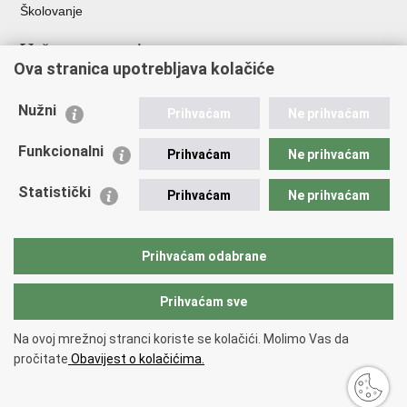
Školovanje
Važne poveznice
Ova stranica upotrebljava kolačiće
Ministarstvo unutarnjih poslova
Sindikati
Nužni
Prihvaćam
Ne prihvaćam
Udruge
Dom zdravlja MUP-a
Funkcionalni
Prihvaćam
Ne prihvaćam
Policijska akademija
Muzej policije
Statistički
Prihvaćam
Ne prihvaćam
Zaklada policijske solidarnosti
Centar za forenzična ispitivanja, istraživanja i vještačenja "Ivan
Vučetić"
Prihvaćam odabrane
Policijske uprave
Prihvaćam sve
Povratak na vrh
Na ovoj mrežnoj stranci koriste se kolačići. Molimo Vas da
Copyright © 2026 Policijska uprava šibensko-kninska.
Uvjeti korištenja
.
pročitate
Obavijest o kolačićima.
Izjava o pristupačnosti
.