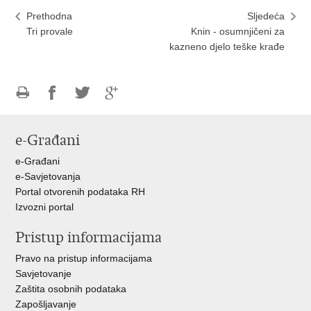
Prethodna
Sljedeća
Tri provale
Knin - osumnjičeni za
kazneno djelo teške krađe
Ispiši
Podijeli
Podijeli
Podijeli
stranicu
na
na
na
e-Građani
Facebooku
Twitteru
Google
+
e-Građani
e-Savjetovanja
Portal otvorenih podataka RH
Izvozni portal
Pristup informacijama
Pravo na pristup informacijama
Savjetovanje
Zaštita osobnih podataka
Zapošljavanje