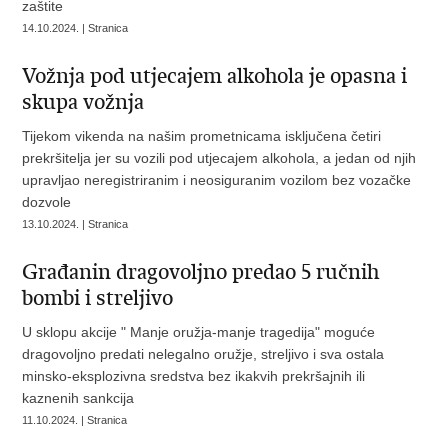
zaštite
14.10.2024. | Stranica
Vožnja pod utjecajem alkohola je opasna i
skupa vožnja
Tijekom vikenda na našim prometnicama isključena četiri
prekršitelja jer su vozili pod utjecajem alkohola, a jedan od njih
upravljao neregistriranim i neosiguranim vozilom bez vozačke
dozvole
13.10.2024. | Stranica
Građanin dragovoljno predao 5 ručnih
bombi i streljivo
U sklopu akcije " Manje oružja-manje tragedija" moguće
dragovoljno predati nelegalno oružje, streljivo i sva ostala
minsko-eksplozivna sredstva bez ikakvih prekršajnih ili
kaznenih sankcija
11.10.2024. | Stranica