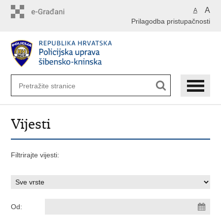
Preskoči
A
A
na
Prilagodba pristupačnosti
glavni
sadržaj
Vijesti
Filtrirajte vijesti:
Od: