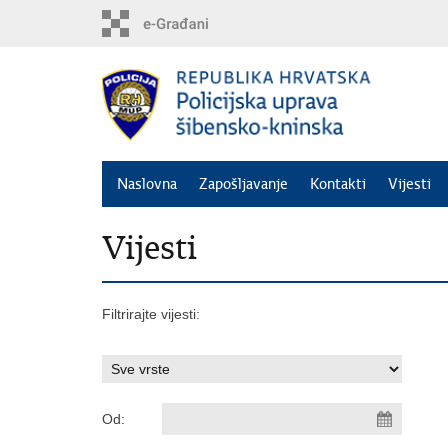
Preskoči
na
glavni
sadržaj
Naslovna
Zapošljavanje
Kontakti
Vijesti
Vijesti
Filtrirajte vijesti:
Od: