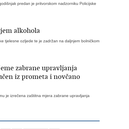
godišnjak predan je pritvorskom nadzorniku Policijske
ajem alkohola
ke tjelesne ozljede te je zadržan na daljnjem bolničkom
ijeme zabrane upravljanja
učen iz prometa i novčano
 je izrečena zaštitna mjera zabrane upravljanja