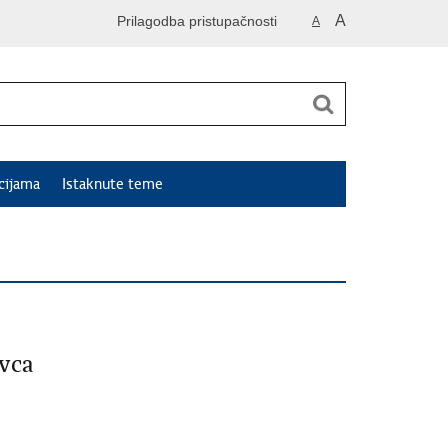
A
Prilagodba pristupačnosti
A
cijama
Istaknute teme
vca