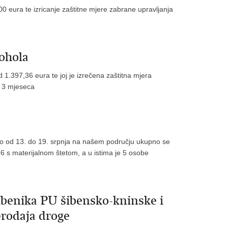
00 eura te izricanje zaštitne mjere zabrane upravljanja
ohola
 1.397,36 eura te joj je izrečena zaštitna mjera
d 3 mjeseca
no od 13. do 19. srpnja na našem području ukupno se
6 s materijalnom štetom, a u istima je 5 osobe
žbenika PU šibensko-kninske i
prodaja droge