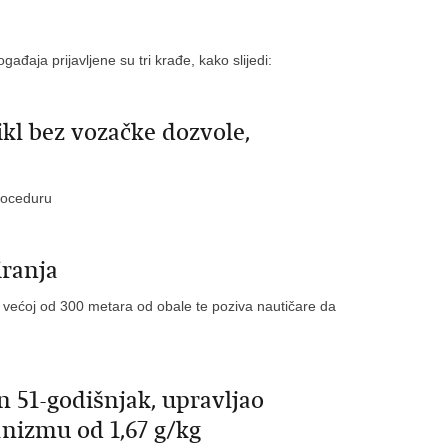
đaja prijavljene su tri krađe, kako slijedi:
ikl bez vozačke dozvole,
roceduru
iranja
ti većoj od 300 metara od obale te poziva nautičare da
 51-godišnjak, upravljao
anizmu od 1,67 g/kg