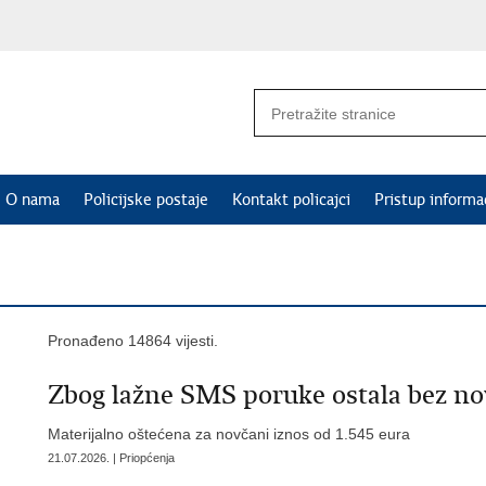
O nama
Policijske postaje
Kontakt policajci
Pristup informa
Pronađeno 14864 vijesti.
Zbog lažne SMS poruke ostala bez no
Materijalno oštećena za novčani iznos od 1.545 eura
21.07.2026. | Priopćenja