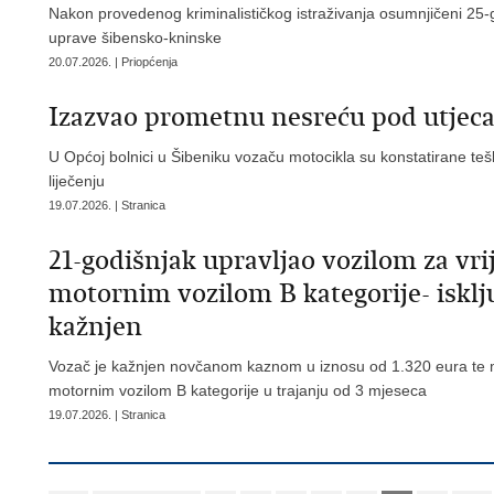
Nakon provedenog kriminalističkog istraživanja osumnjičeni 25-
uprave šibensko-kninske
20.07.2026. | Priopćenja
Izazvao prometnu nesreću pod utjec
U Općoj bolnici u Šibeniku vozaču motocikla su konstatirane teš
liječenju
19.07.2026. | Stranica
21-godišnjak upravljao vozilom za vr
motornim vozilom B kategorije- isklj
kažnjen
Vozač je kažnjen novčanom kaznom u iznosu od 1.320 eura te mu
motornim vozilom B kategorije u trajanju od 3 mjeseca
19.07.2026. | Stranica