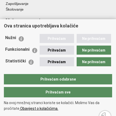
Zapošljavanje
Školovanje
Važne poveznice
Ova stranica upotrebljava kolačiće
Ministarstvo unutarnjih poslova
Sindikati
Nužni
Prihvaćam
Ne prihvaćam
Udruge
Dom zdravlja MUP-a
Funkcionalni
Prihvaćam
Ne prihvaćam
Policijska akademija
Muzej policije
Statistički
Prihvaćam
Ne prihvaćam
Zaklada policijske solidarnosti
Centar za forenzična ispitivanja, istraživanja i vještačenja "Ivan
Vučetić"
Prihvaćam odabrane
Policijske uprave
Prihvaćam sve
Povratak na vrh
Na ovoj mrežnoj stranci koriste se kolačići. Molimo Vas da
Copyright © 2026 Policijska uprava šibensko-kninska.
Uvjeti korištenja
.
pročitate
Obavijest o kolačićima.
Izjava o pristupačnosti
.