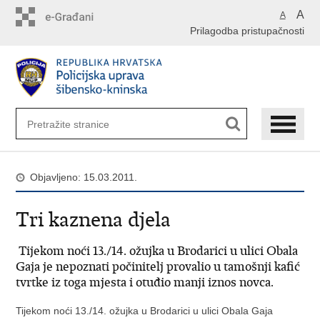
Preskoči
A
A
na
Prilagodba pristupačnosti
glavni
sadržaj
Objavljeno: 15.03.2011.
Tri kaznena djela
Tijekom noći 13./14. ožujka u Brodarici u ulici Obala
Gaja je nepoznati počinitelj provalio u tamošnji kafić
tvrtke iz toga mjesta i otuđio manji iznos novca.
Tijekom noći 13./14. ožujka u Brodarici u ulici Obala Gaja