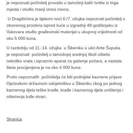
je nepoznati počinitelj provalio u tamošnji kafić tvrtke iz toga
mjesta i otuđio manji iznos novca.
U Dragišićima je tijekom noći 6./7. ožujka nepoznati počinitelj s
otvorenog prostora ispred kuće u izgradnji 48-godišnjaku iz
Vukovara otuđio građevinski materijal u ukupnoj vrijednosti od
oko 5 000 kuna.
U razdoblju od 11.-14. ožujka u Šibeniku u ulici Ante Šupuka
je nepoznati počinitelj u tamošnjoj srednjoj školi oštetio
nekoliko vrata i ispraznio aparat za gašenje požara, a nastala
šteta procijenjena je na oko 4 000 kuna.
Protiv nepoznatih počinitelja će biti podnijete kaznene prijave
Općinskom državnom odvjetništvu u Šibeniku zbog po jednog
kaznenog djela teške krađe, krađe i kaznenog djela uništenja i
oštećenja tuđe stvari.
Stranica