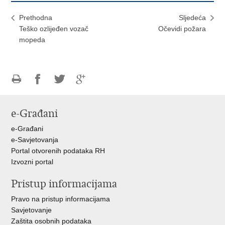
Prethodna
Sljedeća
Teško ozlijeđen vozač
Očevidi požara
mopeda
Ispiši
Podijeli
Podijeli
Podijeli
stranicu
na
na
na
e-Građani
Facebooku
Twitteru
Google
+
e-Građani
e-Savjetovanja
Portal otvorenih podataka RH
Izvozni portal
Pristup informacijama
Pravo na pristup informacijama
Savjetovanje
Zaštita osobnih podataka