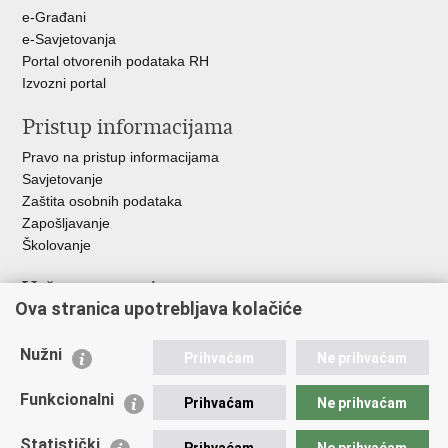
+
e-Građani
e-Savjetovanja
Portal otvorenih podataka RH
Izvozni portal
Pristup informacijama
Pravo na pristup informacijama
Savjetovanje
Zaštita osobnih podataka
Zapošljavanje
Školovanje
Važne poveznice
Ova stranica upotrebljava kolačiće
Ministarstvo unutarnjih poslova
Sindikati
Nužni
Prihvaćam
Ne prihvaćam
Udruge
Dom zdravlja MUP-a
Funkcionalni
Prihvaćam
Ne prihvaćam
Policijska akademija
Muzej policije
Statistički
Prihvaćam
Ne prihvaćam