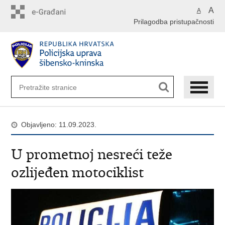
Preskoči
A
A
na
Prilagodba pristupačnosti
glavni
sadržaj
Objavljeno: 11.09.2023.
U prometnoj nesreći teže
ozlijeđen motociklist