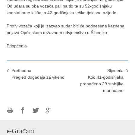
Od udara su oba vozača pali na tlo te su 52-godišnjaku
konstatirane lakše, a 42-godišnjaku teške tjelesne ozljede.
Protiv vozača koji je izazvao sudar biti će podnesena kaznena
prijava Općinskom državnom odvjetništvu u Šibeniku.
Priopćenja
Prethodna
Sljedeća
Pregled događaja za vikend
Kod 41-godišnjaka
pronađeno 29 stabljika
marihuane
Ispiši
Podijeli
Podijeli
Podijeli
stranicu
na
na
na
e-Građani
Facebooku
Twitteru
Google