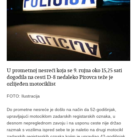
U prometnoj nesreći koja se 9. rujna oko 15,25 sati
dogodila na cesti D-8 nedaleko Pirovca teže je
ozlijeđen motociklist
FOTO: Ilustracija
Do prometne nesreće je došlo na način da 52-godišnjak,
upravljajući motociklom zadarskih registarskih oznaka, u
desnom nepreglednom zavoju i na usponu ceste nije držao
razmak s vozilima ispred sebe te je naletio na drugi motocikl
zadarskih registarskih oznaka kojim je upravljao 42-godišnjak.