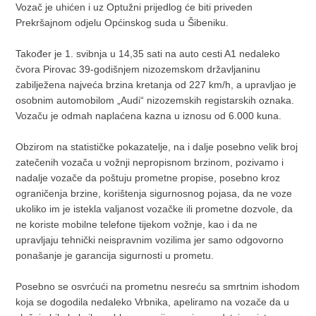
Vozač je uhićen i uz Optužni prijedlog će biti priveden
Prekršajnom odjelu Općinskog suda u Šibeniku.
Također je 1. svibnja u 14,35 sati na auto cesti A1 nedaleko
čvora Pirovac 39-godišnjem nizozemskom državljaninu
zabilježena najveća brzina kretanja od 227 km/h, a upravljao je
osobnim automobilom „Audi“ nizozemskih registarskih oznaka.
Vozaču je odmah naplaćena kazna u iznosu od 6.000 kuna.
Obzirom na statističke pokazatelje, na i dalje posebno velik broj
zatečenih vozača u vožnji nepropisnom brzinom, pozivamo i
nadalje vozače da poštuju prometne propise, posebno kroz
ograničenja brzine, korištenja sigurnosnog pojasa, da ne voze
ukoliko im je istekla valjanost vozačke ili prometne dozvole, da
ne koriste mobilne telefone tijekom vožnje, kao i da ne
upravljaju tehnički neispravnim vozilima jer samo odgovorno
ponašanje je garancija sigurnosti u prometu.
Posebno se osvrćući na prometnu nesreću sa smrtnim ishodom
koja se dogodila nedaleko Vrbnika, apeliramo na vozače da u