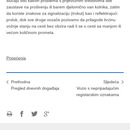
slučaju bilo kakvih problema s prijevoznim sredstvima iste
zaustave na proširenju ili barem djelomično van kolnika, zatim
da koriste znakove za signalizaciju (trokut) kao i reflektirajući
prsluk, dok sve druge vozače pozivamo da prilagode brzinu
vožnje stanju na cesti bez obzira radi li se o cesti sa manjom ili
većom količinom prometa.
Priopćenja
Prethodna
Sljedeća
Pregled dnevnih događaja
Vozio s nepripadajućim
registarskim oznakama
Ispiši
Podijeli
Podijeli
Podijeli
stranicu
na
na
na