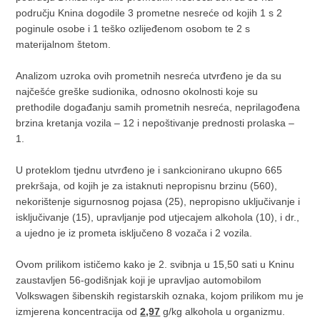
području Knina dogodile 3 prometne nesreće od kojih 1 s 2
poginule osobe i 1 teško ozlijeđenom osobom te 2 s
materijalnom štetom.
Analizom uzroka ovih prometnih nesreća utvrđeno je da su
najčešće greške sudionika, odnosno okolnosti koje su
prethodile događanju samih prometnih nesreća, neprilagođena
brzina kretanja vozila – 12 i nepoštivanje prednosti prolaska –
1.
U proteklom tjednu utvrđeno je i sankcionirano ukupno 665
prekršaja, od kojih je za istaknuti nepropisnu brzinu (560),
nekorištenje sigurnosnog pojasa (25), nepropisno uključivanje i
isključivanje (15), upravljanje pod utjecajem alkohola (10), i dr.,
a ujedno je iz prometa isključeno 8 vozača i 2 vozila.
Ovom prilikom ističemo kako je 2. svibnja u 15,50 sati u Kninu
zaustavljen 56-godišnjak koji je upravljao automobilom
Volkswagen šibenskih registarskih oznaka, kojom prilikom mu je
izmjerena koncentracija od
2,97
g/kg alkohola u organizmu.