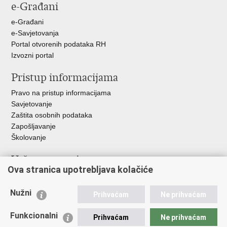
e-Građani
Facebooku
Twitteru
Google
+
e-Građani
e-Savjetovanja
Portal otvorenih podataka RH
Izvozni portal
Pristup informacijama
Pravo na pristup informacijama
Savjetovanje
Zaštita osobnih podataka
Zapošljavanje
Školovanje
Važne poveznice
Ova stranica upotrebljava kolačiće
Ministarstvo unutarnjih poslova
Sindikati
Nužni
Prihvaćam
Ne prihvaćam
Udruge
Dom zdravlja MUP-a
Funkcionalni
Prihvaćam
Ne prihvaćam
Policijska akademija