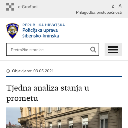
Preskoči
A
A
na
Prilagodba pristupačnosti
glavni
sadržaj
Objavljeno: 03.05.2021.
Tjedna analiza stanja u
prometu