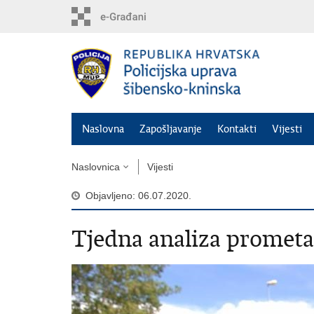
Preskoči
na
glavni
sadržaj
Naslovna
Zapošljavanje
Kontakti
Vijesti
Naslovnica
Vijesti
Objavljeno: 06.07.2020.
Tjedna analiza prometa