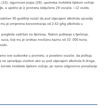
 (15), sigurnosni pojas (28), upotreba mobitela tijekom vožnje
alje, a ujedno je iz prometa isključeno 29 vozača i 12 vozila.
e zatečen 35-godišnji vozač da pod utjecajem alkohola upravlja
 mu je izmjerena koncentracija od 2,62 g/kg alkohola u
 pregleda zadržan na liječenju. Nakon puštanja s liječenja,
g suca, koji mu je izrekao novčanu kaznu od 10. 000 kuna.
bodu.
avamo sve sudionike u prometu, a posebno vozače, da poštuju
ne upravljaju vozilom ako su pod utjecajem alkohola ili droga,
e koriste mobitele tijekom vožnje, jer samo odgovorno ponašanje