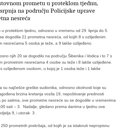
estovnom prometu u proteklom tjednu,
 srpnja na području Policijske uprave
etna nesreća
 u proteklom tjednu, odnosno u vremenu od 29. lipnja do 5.
 se dogodila 21 prometna nesreća, od kojih 8 s ozlijeđenim
 nesrećama 5 osoba je teže, a 9 lakše ozlijeđeno.
no njih 20 se dogodilo na području Šibenika i Vodica i to 7 s
im prometnim nesrećama 4 osobe su teže i 8 lakše ozlijeđene.
 ozlijeđenom osobom, u kojoj je 1 osoba teže i 1 lakše
a su najčešće greške sudionika, odnosno okolnosti koje su
gođena brzina kretanja vozila 19, nepoštivanje prednosti
a po satima, ove prometne nesreće su se dogodile u vremenima
4,00 sati – 3. Nadalje, gledano prema danima u tjednu ove
djelja 9, i utorak 3 .
250 prometnih prekršaja, od kojih je za istaknuti nepropisnu