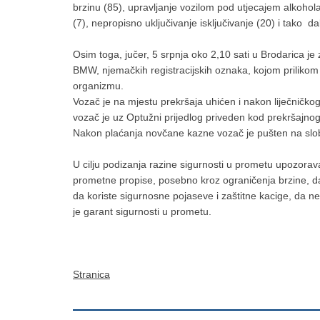
brzinu (85), upravljanje vozilom pod utjecajem alkohola
(7), nepropisno uključivanje isključivanje (20) i tako d
Osim toga, jučer, 5 srpnja oko 2,10 sati u Brodarica j
BMW, njemačkih registracijskih oznaka, kojom prilikom
organizmu.
Vozač je na mjestu prekršaja uhićen i nakon liječničkog
vozač je uz Optužni prijedlog priveden kod prekršajno
Nakon plaćanja novčane kazne vozač je pušten na slo
U cilju podizanja razine sigurnosti u prometu upozor
prometne propise, posebno kroz ograničenja brzine, da 
da koriste sigurnosne pojaseve i zaštitne kacige, da n
je garant sigurnosti u prometu.
Stranica