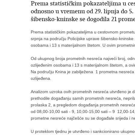
Prema statističkim pokazateljima u c
odnosno u vremenu od 29. lipnja do 5.
šibensko-kninske se dogodila 21 prom
Prema statističkim pokazateljima u cestovnom prometu
srpnja na području Policijske uprave šibensko-kninske
osobama i 13 s materijalnom štetom. U ovim prometnim
Od ukupnog broja prometnih nesreća najveći broj, odnos
ozlijeđenim osobama i 13 s materijalnom štetom, a ov
Na području Knina je zabilježena 1 prometna nesreća s
ozlijeđena.
Analizom uzroka ovih prometnih nesreća utvrđeno je d
prethodile događanju samih prometnih nesreća, neprila
prolaska 2, a pregledom događanja prometnih nesreć
od 08,00-10,00 sati - 9, 10,00-15,00 sati – 9 12,00-1
prometne nesreće najčešće su se događale srijeda i ne
U proteklom tjednu je utvrđeno i sankcionirano ukupno 