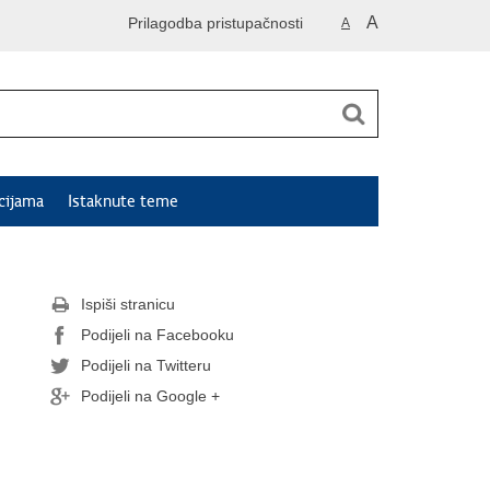
A
Prilagodba pristupačnosti
A
cijama
Istaknute teme
Ispiši stranicu
Podijeli na Facebooku
Podijeli na Twitteru
Podijeli na Google +