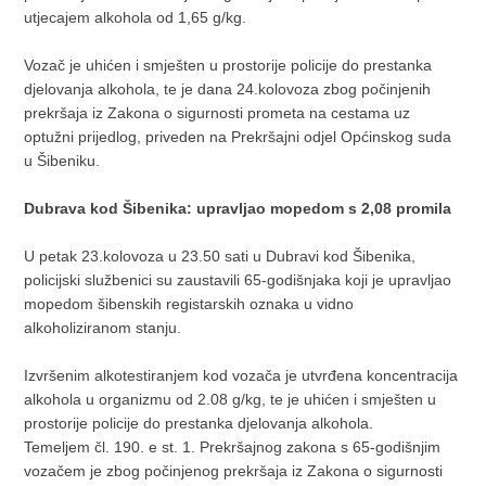
utjecajem alkohola od 1,65 g/kg.
Vozač je uhićen i smješten u prostorije policije do prestanka
djelovanja alkohola, te je dana 24.kolovoza zbog počinjenih
prekršaja iz Zakona o sigurnosti prometa na cestama uz
optužni prijedlog, priveden na Prekršajni odjel Općinskog suda
u Šibeniku.
Dubrava kod Šibenika: upravljao mopedom s 2,08 promila
U petak 23.kolovoza u 23.50 sati u Dubravi kod Šibenika,
policijski službenici su zaustavili 65-godišnjaka koji je upravljao
mopedom šibenskih registarskih oznaka u vidno
alkoholiziranom stanju.
Izvršenim alkotestiranjem kod vozača je utvrđena koncentracija
alkohola u organizmu od 2.08 g/kg, te je uhićen i smješten u
prostorije policije do prestanka djelovanja alkohola.
Temeljem čl. 190. e st. 1. Prekršajnog zakona s 65-godišnjim
vozačem je zbog počinjenog prekršaja iz Zakona o sigurnosti