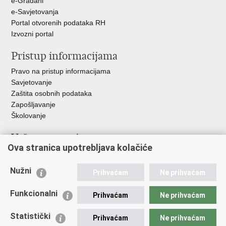
e-Građani
e-Savjetovanja
Portal otvorenih podataka RH
Izvozni portal
Pristup informacijama
Pravo na pristup informacijama
Savjetovanje
Zaštita osobnih podataka
Zapošljavanje
Školovanje
Važne poveznice
Ova stranica upotrebljava kolačiće
Ministarstvo unutarnjih poslova
Sindikati
Nužni
Prihvaćam
Ne prihvaćam
Udruge
Dom zdravlja MUP-a
Funkcionalni
Prihvaćam
Ne prihvaćam
Policijska akademija
Muzej policije
Statistički
Prihvaćam
Ne prihvaćam
Zaklada policijske solidarnosti