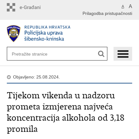
Preskoči
A
A
na
Prilagodba pristupačnosti
glavni
sadržaj
Objavljeno: 25.08.2024.
Tijekom vikenda u nadzoru
prometa izmjerena najveća
koncentracija alkohola od 3,18
promila