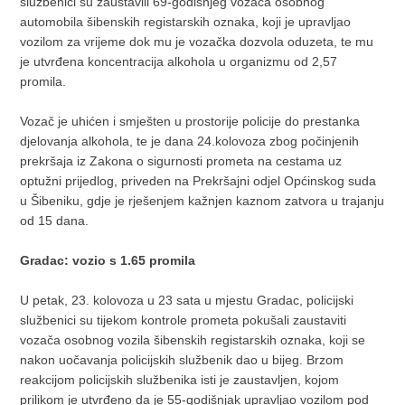
službenici su zaustavili 69-godišnjeg vozača osobnog
automobila šibenskih registarskih oznaka, koji je upravljao
vozilom za vrijeme dok mu je vozačka dozvola oduzeta, te mu
je utvrđena koncentracija alkohola u organizmu od 2,57
promila.
Vozač je uhićen i smješten u prostorije policije do prestanka
djelovanja alkohola, te je dana 24.kolovoza zbog počinjenih
prekršaja iz Zakona o sigurnosti prometa na cestama uz
optužni prijedlog, priveden na Prekršajni odjel Općinskog suda
u Šibeniku, gdje je rješenjem kažnjen kaznom zatvora u trajanju
od 15 dana.
Gradac: vozio s 1.65 promila
U petak, 23. kolovoza u 23 sata u mjestu Gradac, policijski
službenici su tijekom kontrole prometa pokušali zaustaviti
vozača osobnog vozila šibenskih registarskih oznaka, koji se
nakon uočavanja policijskih službenik dao u bijeg. Brzom
reakcijom policijskih službenika isti je zaustavljen, kojom
prilikom je utvrđeno da je 55-godišnjak upravljao vozilom pod