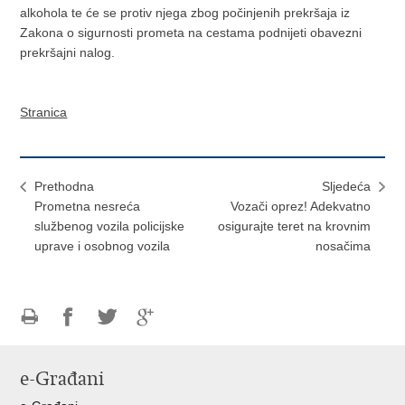
alkohola te će se protiv njega zbog počinjenih prekršaja iz
Zakona o sigurnosti prometa na cestama podnijeti obavezni
prekršajni nalog.
Stranica
Prethodna
Sljedeća
Prometna nesreća
Vozači oprez! Adekvatno
službenog vozila policijske
osigurajte teret na krovnim
uprave i osobnog vozila
nosačima
Ispiši
Podijeli
Podijeli
Podijeli
stranicu
na
na
na
e-Građani
Facebooku
Twitteru
Google
+