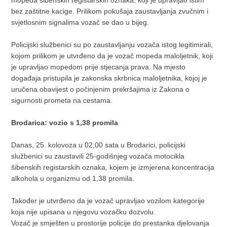
bez zaštitne kacige. Prilikom pokušaja zaustavljanja zvučnim i
svjetlosnim signalima vozač se dao u bijeg.
Policijski službenici su po zaustavljanju vozača istog legitimirali,
kojom prilikom je utvrđeno da je vozač mopeda maloljetnik, koji
je upravljao mopedom prije stjecanja prava. Na mjesto
događaja pristupila je zakonska skrbnica maloljetnika, kojoj je
uručena obavijest o počinjenim prekršajima iz Zakona o
sigurnosti prometa na cestama.
Brodarica: vozio s 1,38 promila
Danas, 25. kolovoza u 02,00 sata u Brodarici, policijski
službenici su zaustavili 25-godišnjeg vozača motocikla
šibenskih registarskih oznaka, kojem je izmjerena koncentracija
alkohola u organizmu od 1,38 promila.
Također je utvrđeno da je vozač upravljao vozilom kategorije
koja nije upisana u njegovu vozačku dozvolu.
Vozač je smješten u prostorije policije do prestanka djelovanja