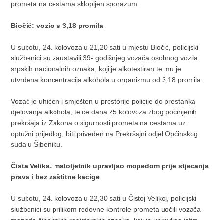
prometa na cestama sklopljen sporazum.
Biočić: vozio s 3,18 promila
U subotu, 24. kolovoza u 21,20 sati u mjestu Biočić, policijski
službenici su zaustavili 39- godišnjeg vozača osobnog vozila
srpskih nacionalnih oznaka, koji je alkotestiran te mu je
utvrđena koncentracija alkohola u organizmu od 3,18 promila.
Vozač je uhićen i smješten u prostorije policije do prestanka
djelovanja alkohola, te će dana 25.kolovoza zbog počinjenih
prekršaja iz Zakona o sigurnosti prometa na cestama uz
optužni prijedlog, biti priveden na Prekršajni odjel Općinskog
suda u Šibeniku.
Čista Velika: maloljetnik upravljao mopedom prije stjecanja
prava i bez zaštitne kacige
U subotu, 24. kolovoza u 22,30 sati u Čistoj Velikoj, policijski
službenici su prilikom redovne kontrole prometa uočili vozača
mopeda šibenskih registarskih oznaka, koji je upravljao istim