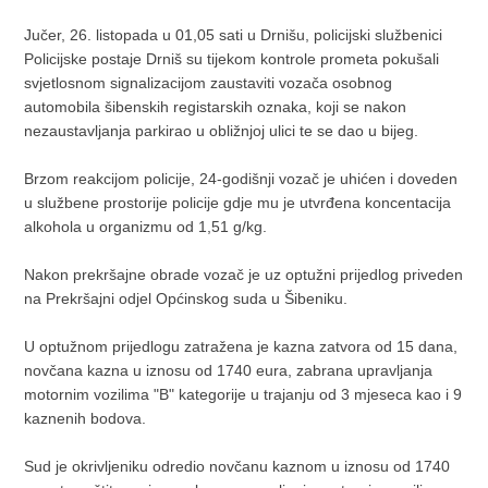
Jučer, 26. listopada u 01,05 sati u Drnišu, policijski službenici
Policijske postaje Drniš su tijekom kontrole prometa pokušali
svjetlosnom signalizacijom zaustaviti vozača osobnog
automobila šibenskih registarskih oznaka, koji se nakon
nezaustavljanja parkirao u obližnjoj ulici te se dao u bijeg.
Brzom reakcijom policije, 24-godišnji vozač je uhićen i doveden
u službene prostorije policije gdje mu je utvrđena koncentacija
alkohola u organizmu od 1,51 g/kg.
Nakon prekršajne obrade vozač je uz optužni prijedlog priveden
na Prekršajni odjel Općinskog suda u Šibeniku.
U optužnom prijedlogu zatražena je kazna zatvora od 15 dana,
novčana kazna u iznosu od 1740 eura, zabrana upravljanja
motornim vozilima "B" kategorije u trajanju od 3 mjeseca kao i 9
kaznenih bodova.
Sud je okrivljeniku odredio novčanu kaznom u iznosu od 1740