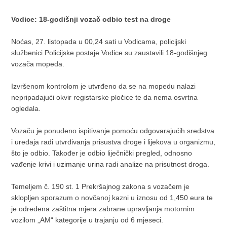
Vodice: 18-godišnji vozač odbio test na droge
Noćas, 27. listopada u 00,24 sati u Vodicama, policijski
službenici Policijske postaje Vodice su zaustavili 18-godišnjeg
vozača mopeda.
Izvršenom kontrolom je utvrđeno da se na mopedu nalazi
nepripadajući okvir registarske pločice te da nema osvrtna
ogledala.
Vozaču je ponuđeno ispitivanje pomoću odgovarajućih sredstva
i uređaja radi utvrđivanja prisustva droge i lijekova u organizmu,
što je odbio. Također je odbio liječnički pregled, odnosno
vađenje krivi i uzimanje urina radi analize na prisutnost droga.
Temeljem č. 190 st. 1 Prekršajnog zakona s vozačem je
sklopljen sporazum o novčanoj kazni u iznosu od 1,450 eura te
je određena zaštitna mjera zabrane upravljanja motornim
vozilom „AM“ kategorije u trajanju od 6 mjeseci.