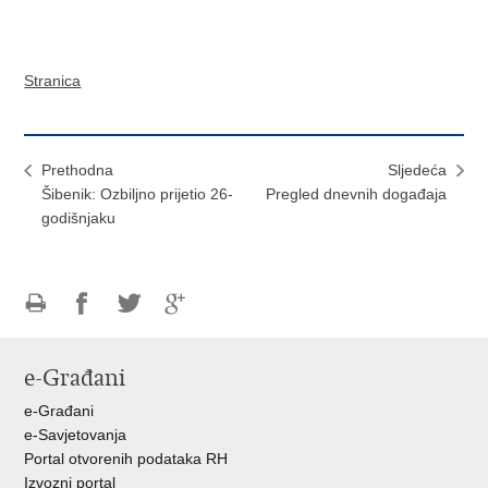
Stranica
Prethodna
Sljedeća
Šibenik: Ozbiljno prijetio 26-
Pregled dnevnih događaja
godišnjaku
Ispiši
Podijeli
Podijeli
Podijeli
stranicu
na
na
na
e-Građani
Facebooku
Twitteru
Google
+
e-Građani
e-Savjetovanja
Portal otvorenih podataka RH
Izvozni portal