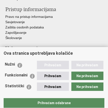
Pristup informacijama
Pravo na pristup informacijama
Savjetovanje
Zaštita osobnih podataka
Zapošljavanje
Školovanje
Važne poveznice
Ova stranica upotrebljava kolačiće
Ministarstvo unutarnjih poslova
Sindikati
Nužni
Prihvaćam
Ne prihvaćam
Udruge
Dom zdravlja MUP-a
Funkcionalni
Prihvaćam
Ne prihvaćam
Policijska akademija
Muzej policije
Statistički
Prihvaćam
Ne prihvaćam
Zaklada policijske solidarnosti
Centar za forenzična ispitivanja, istraživanja i vještačenja "Ivan
Vučetić"
Prihvaćam odabrane
Policijske uprave