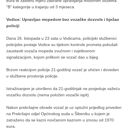
eura te zaštitnu mjeru zabrane upravljanja motornim vozilima
"B" kategorije u trajanju od 3 mjeseca.
Vodice: Upravljao mopedom bez vozačke dozvole i bježao
policiji
Dana 26. listopada u 23 sata u Vodicama, policijski službenici
policijske postaje Vodice su tijekom kontrole prometa pokušali
zaustaviti vozača mopeda zvučnom i svjetlosnom
signalizacijom, kojom prilikom se vozač dao u bijeg.
Brzom reakcijom policije 21-godišnji vozač je uhićen i doveden
u službene prostorije policije.
Istraživanjem je utvrđeno da 21-godišnjak ne posjeduje važeću
vozačku dozvolu (nema položen vozački ispit).
Nakon prekršajne obrade vozač je uz optužni prijedlog priveden
na Prekršajni odjel Općinskog suda u Šibeniku u kojem je
zatraženo da se kazni novčanom kaznom u iznosu od 1970
eura.