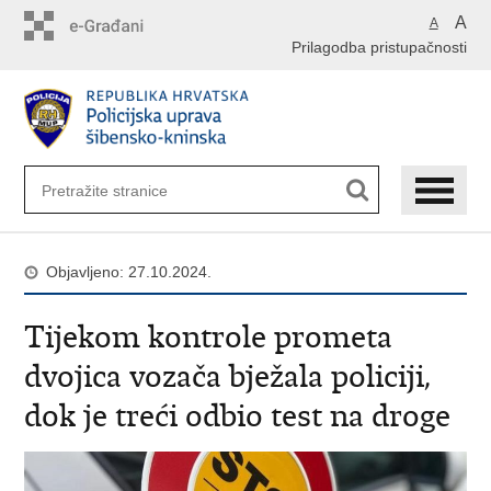
Preskoči
A
A
na
Prilagodba pristupačnosti
glavni
sadržaj
Objavljeno: 27.10.2024.
Tijekom kontrole prometa
dvojica vozača bježala policiji,
dok je treći odbio test na droge