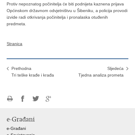
Protiv nepoznatog počinitelja će biti podnijeta kaznena prijava
Općinskom državnom odvjetništvu u Šibeniku, a policija provodi
izvide radi otkrivanja počinitelja i pronalaska otuđenih
predmeta.
Stranica
Prethodna
Sljedeća
Tri teške krađe i krađa
Tjedna analiza prometa
Ispiši
Podijeli
Podijeli
Podijeli
stranicu
na
na
na
e-Građani
Facebooku
Twitteru
Google
+
e-Građani