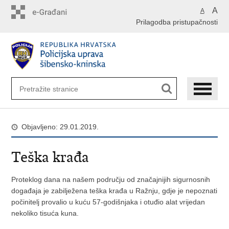
Preskoči
A
A
na
Prilagodba pristupačnosti
glavni
sadržaj
Objavljeno: 29.01.2019.
Teška krađa
Proteklog dana na našem području od značajnijih sigurnosnih
događaja je zabilježena teška krađa u Ražnju, gdje je nepoznati
počinitelj provalio u kuću 57-godišnjaka i otuđio alat vrijedan
nekoliko tisuća kuna.