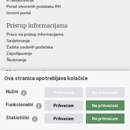
e-Savjetovanja
Portal otvorenih podataka RH
Izvozni portal
Pristup informacijama
Pravo na pristup informacijama
Savjetovanje
Zaštita osobnih podataka
Zapošljavanje
Školovanje
Važne poveznice
Ova stranica upotrebljava kolačiće
Ministarstvo unutarnjih poslova
Sindikati
Nužni
Prihvaćam
Ne prihvaćam
Udruge
Dom zdravlja MUP-a
Funkcionalni
Prihvaćam
Ne prihvaćam
Policijska akademija
Muzej policije
Statistički
Prihvaćam
Ne prihvaćam
Zaklada policijske solidarnosti
Centar za forenzična ispitivanja, istraživanja i vještačenja "Ivan