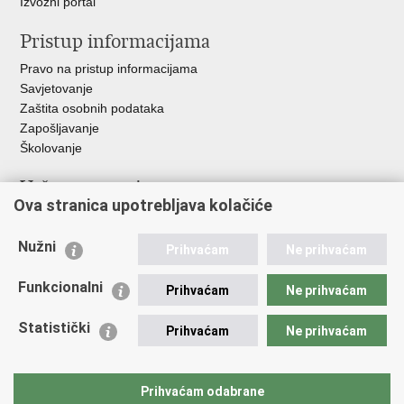
Izvozni portal
Pristup informacijama
Pravo na pristup informacijama
Savjetovanje
Zaštita osobnih podataka
Zapošljavanje
Školovanje
Važne poveznice
Ova stranica upotrebljava kolačiće
Ministarstvo unutarnjih poslova
Sindikati
Nužni
Prihvaćam
Ne prihvaćam
Udruge
Dom zdravlja MUP-a
Funkcionalni
Prihvaćam
Ne prihvaćam
Policijska akademija
Muzej policije
Statistički
Prihvaćam
Ne prihvaćam
Zaklada policijske solidarnosti
Centar za forenzična ispitivanja, istraživanja i vještačenja "Ivan
Vučetić"
Prihvaćam odabrane
Policijske uprave