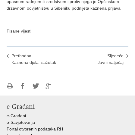
opasnom radnjom ili sredstvom i protiv njega je Općinskom
državnom odvjetništvu u Šibeniku podnijeta kaznena prijava
Pisane vijesti
Prethodna
Sljedeća
Kaznena djela- sažetak
Javni natječaj
Ispiši
Podijeli
Podijeli
Podijeli
stranicu
na
na
na
e-Građani
Facebooku
Twitteru
Google
+
e-Građani
e-Savjetovanja
Portal otvorenih podataka RH