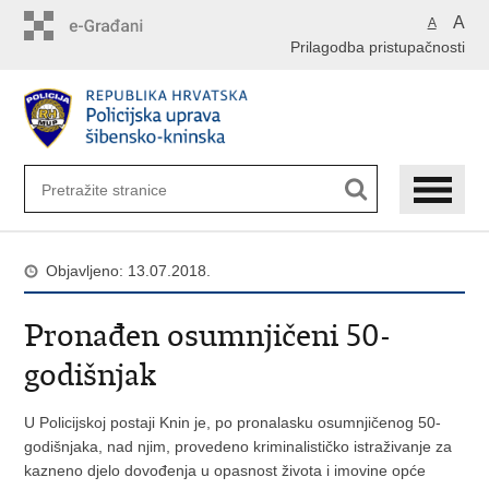
Preskoči
A
A
na
Prilagodba pristupačnosti
glavni
sadržaj
Objavljeno: 13.07.2018.
Pronađen osumnjičeni 50-
godišnjak
U Policijskoj postaji Knin je, po pronalasku osumnjičenog 50-
godišnjaka, nad njim, provedeno kriminalističko istraživanje za
kazneno djelo dovođenja u opasnost života i imovine opće