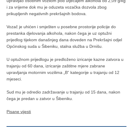
upravljao osobnim vozilom pod utjecajem alkohola od 2,09 g/kg
i za vrijeme dok mu je oduzeta vozačka dozvola zbog
prikupljenih negativnih prekršajnih bodova.
Vozač je uhićen i smješten u posebne prostorije policije do
prestanka djelovanja alkohola, nakon čega je uz optužni
prijedlog tijekom današnjeg dana doveden na Prekršajni odjel
Općinskog suda u Šibeniku, stalna služba u Drnišu.
U optužnom prijedlogu je predloženo izricanje kazne zatvora u
trajanju od 60 dana, izricanje zaštitne mjere zabrane
upravljanja motornim vozilima „B“ kategorije u trajanju od 12
mjeseci.
Sud mu je odredio zadržavanje u trajanju od 15 dana, nakon
čega je predan u zatvor u Šibeniku.
Pisane vijesti