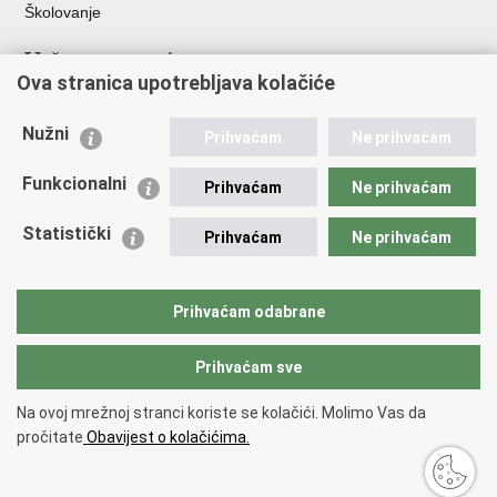
Školovanje
Važne poveznice
Ova stranica upotrebljava kolačiće
Ministarstvo unutarnjih poslova
Sindikati
Nužni
Prihvaćam
Ne prihvaćam
Udruge
Dom zdravlja MUP-a
Funkcionalni
Prihvaćam
Ne prihvaćam
Policijska akademija
Muzej policije
Statistički
Prihvaćam
Ne prihvaćam
Zaklada policijske solidarnosti
Centar za forenzična ispitivanja, istraživanja i vještačenja "Ivan
Vučetić"
Prihvaćam odabrane
Policijske uprave
Prihvaćam sve
Povratak na vrh
Na ovoj mrežnoj stranci koriste se kolačići. Molimo Vas da
Copyright © 2026 Policijska uprava šibensko-kninska.
Uvjeti korištenja
.
pročitate
Obavijest o kolačićima.
Izjava o pristupačnosti
.