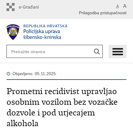
Preskoči
A
A
na
Prilagodba pristupačnosti
glavni
sadržaj
Objavljeno: 05.11.2025.
Prometni recidivist upravljao
osobnim vozilom bez vozačke
dozvole i pod utjecajem
alkohola