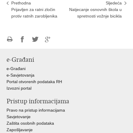
Prethodna
Sljedeća
Prijavljen za ratni zločin
Natjecanje osnovnih škola u
protiv ratnih zarobljenika
spretnosti vožnje bicikla
Ispiši
Podijeli
Podijeli
Podijeli
stranicu
na
na
na
e-Građani
Facebooku
Twitteru
Google
+
e-Građani
e-Savjetovanja
Portal otvorenih podataka RH
Izvozni portal
Pristup informacijama
Pravo na pristup informacijama
Savjetovanje
Zaštita osobnih podataka
Zapošljavanje