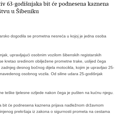
iv 63-godišnjaka bit će podnesena kaznena
štvu u Šibeniku
solarsko dogodila se prometna nesreća u kojoj je jedna osoba
jak, upravljajući osobnim vozilom šibenskih registarskih
 se kretao sredinom obilježene prometne trake, uslijed čega
i zadnjeg desnog bočnog dijela motocikla, kojim je upravljao 25-
ja navedenog osobnog vozila. Od siline udara 25-godišnjak
ane teške tjelesne ozljede nakon čega je pušten na kućnu njegu.
ka bit će podnesena kaznena prijava nadležnom državnom
činjenog prekršaja iz zakona o sigurnosti prometa na cestama