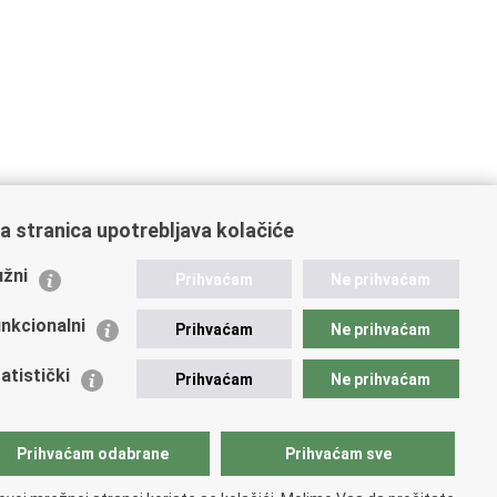
a stranica upotrebljava kolačiće
ažne poveznice
žni
Prihvaćam
Ne prihvaćam
istarstvo unutarnjih poslova
dikati
nkcionalni
Prihvaćam
Ne prihvaćam
ruge
 zdravlja MUP-a
atistički
Prihvaćam
Ne prihvaćam
icijska akademija
ej policije
lada policijske solidarnosti
Prihvaćam odabrane
Prihvaćam sve
tar za forenzična ispitivanja, istraživanja i vještačenja
an Vučetić"