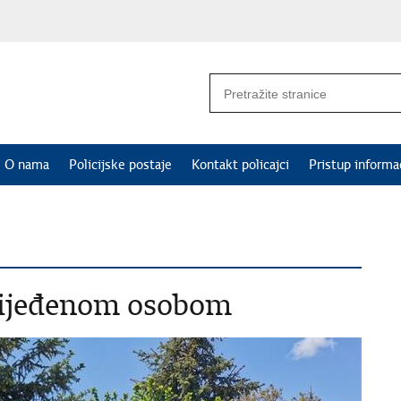
O nama
Policijske postaje
Kontakt policajci
Pristup informa
lijeđenom osobom