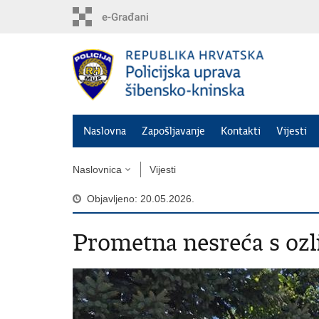
Preskoči
na
glavni
sadržaj
Naslovna
Zapošljavanje
Kontakti
Vijesti
Naslovnica
Vijesti
Objavljeno: 20.05.2026.
Prometna nesreća s oz