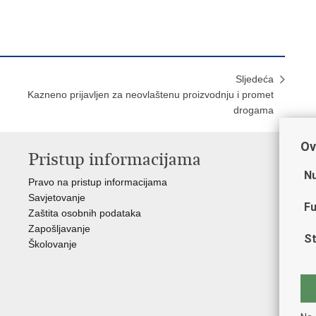
Sljedeća
Kazneno prijavljen za neovlaštenu proizvodnju i promet
drogama
Ov
Pristup informacijama
V
Nu
Pravo na pristup informacijama
Min
Savjetovanje
Sin
Fu
Zaštita osobnih podataka
Ud
Zapošljavanje
Dom
St
Školovanje
Pol
Muz
Zak
Cen
"Iv