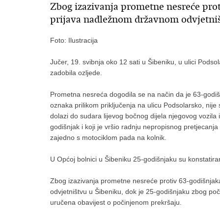
Zbog izazivanja prometne nesreće prot
prijava nadležnom državnom odvjetni
Foto: Ilustracija
Jučer, 19. svibnja oko 12 sati u Šibeniku, u ulici Pod
zadobila ozljede.
Prometna nesreća dogodila se na način da je 63-godišn
oznaka prilikom priključenja na ulicu Podsolarsko, nije
dolazi do sudara lijevog bočnog dijela njegovog vozila 
godišnjak i koji je vršio radnju nepropisnog pretjecan
zajedno s motociklom pada na kolnik.
U Općoj bolnici u Šibeniku 25-godišnjaku su konstatir
Zbog izazivanja prometne nesreće protiv 63-godišnja
odvjetništvu u Šibeniku, dok je 25-godišnjaku zbog po
uručena obavijest o počinjenom prekršaju.