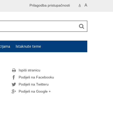
A
Prilagodba pristupačnosti
A
cijama
Istaknute teme
Ispiši stranicu
Podijeli na Facebooku
Podijeli na Twitteru
Podijeli na Google +