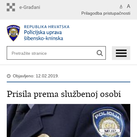
Preskoči
A
A
na
Prilagodba pristupačnosti
glavni
sadržaj
Objavljeno: 12.02.2019.
Prisila prema službenoj osobi