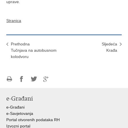
uprave.
Stranica
Prethodna
Sljedeća
Tučnjava na autobusnom
Krađa
kolodvoru
Ispiši
Podijeli
Podijeli
Podijeli
stranicu
na
na
na
e-Građani
Facebooku
Twitteru
Google
+
e-Građani
e-Savjetovanja
Portal otvorenih podataka RH
Izvozni portal