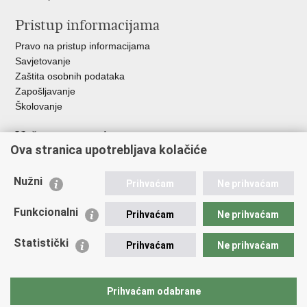
Pristup informacijama
Pravo na pristup informacijama
Savjetovanje
Zaštita osobnih podataka
Zapošljavanje
Školovanje
Važne poveznice
Ova stranica upotrebljava kolačiće
Ministarstvo unutarnjih poslova
Sindikati
Nužni
Prihvaćam
Ne prihvaćam
Udruge
Dom zdravlja MUP-a
Funkcionalni
Prihvaćam
Ne prihvaćam
Policijska akademija
Muzej policije
Statistički
Prihvaćam
Ne prihvaćam
Zaklada policijske solidarnosti
Centar za forenzična ispitivanja, istraživanja i vještačenja "Ivan
Vučetić"
Prihvaćam odabrane
Policijske uprave