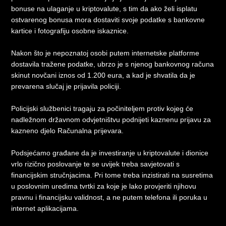
bonuse na ulaganje u kriptovalute, s tim da ako želi isplatu
ostvarenog bonusa mora dostaviti svoje podatke s bankovne
kartice i fotografiju osobne iskaznice.
Nakon što je nepoznatoj osobi putem internetske platforme
dostavila tražene podatke, ubrzo je s njenog bankovnog računa
skinut novčani iznos od 1.200 eura, a kad je shvatila da je
prevarena slučaj je prijavila policiji.
Policijski službenici tragaju za počiniteljem protiv kojeg će
nadležnom državnom odvjetništvu podnijeti kaznenu prijavu za
kazneno djelo Računalna prijevara.
Podsjećamo građane da je investiranje u kriptovalute i dionice
vrlo rizično poslovanje te se uvijek treba savjetovati s
financijskim stručnjacima. Pri tome treba inzistirati na susretima
u poslovnim uredima tvrtki za koje je lako provjeriti njihovu
pravnu i financijsku validnost, a ne putem telefona ili poruka u
internet aplikacijama.