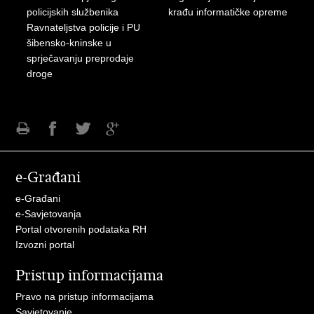
policijskih službenika
krađu informatičke opreme
Ravnateljstva policije i PU
šibensko-kninske u
sprječavanju preprodaje
droge
Ispiši
Podijeli
Podijeli
Podijeli
stranicu
na
na
na
e-Građani
Facebooku
Twitteru
Google
+
e-Građani
e-Savjetovanja
Portal otvorenih podataka RH
Izvozni portal
Pristup informacijama
Pravo na pristup informacijama
Savjetovanje