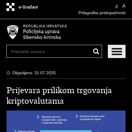
Preskoči
A
A
na
Prilagodba pristupačnosti
glavni
sadržaj
Objavljeno: 31.07.2025.
Prijevara prilikom trgovanja
kriptovalutama