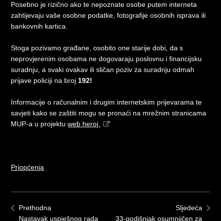
Posebno je rizično ako te nepoznate osobe putem interneta
zahtijevaju vaše osobne podatke, fotografije osobnih isprava ili
bankovnih kartica.
Stoga pozivamo građane, osobito one starije dobi, da s
neprovjerenim osobama ne dogovaraju poslovnu i financijsku
suradnju, a svaki ovakav ili sličan poziv za suradnju odmah
prijave policiji na broj
192!
Informacije o računalnim i drugim internetskim prijevarama te
savjeti kako se zaštiti mogu se pronaći na mrežnim stranicama
MUP-a u projektu
web heroj.
Priopćenja
Prethodna
Sljedeća
Nastavak uspješnog rada
33-godišnjak osumnjičen za