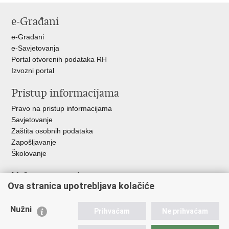
stranicu
na
na
na
e-Građani
Facebooku
Twitteru
Google
+
e-Građani
e-Savjetovanja
Portal otvorenih podataka RH
Izvozni portal
Pristup informacijama
Pravo na pristup informacijama
Savjetovanje
Zaštita osobnih podataka
Zapošljavanje
Školovanje
Važne poveznice
Ova stranica upotrebljava kolačiće
Ministarstvo unutarnjih poslova
Sindikati
Nužni
Prihvaćam
Ne prihvaćam
Udruge
Dom zdravlja MUP-a