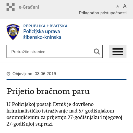
Preskoči
A
A
na
Prilagodba pristupačnosti
glavni
sadržaj
Objavljeno: 03.06.2019.
Prijetio bračnom paru
U Policijskoj postaji Drniš je dovršeno
kriminalističko istraživanje nad 57-godišnjakom
osumnjičenim za prijetnju 27-godišnjaku i njegovoj
27-godišnjoj supruzi