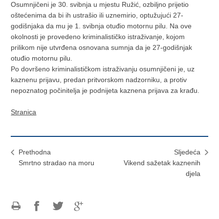
Osumnjičeni je 30. svibnja u mjestu Ružić, ozbiljno prijetio
oštećenima da bi ih ustrašio ili uznemirio, optužujući 27-
godišnjaka da mu je 1. svibnja otuđio motornu pilu. Na ove
okolnosti je provedeno kriminalističko istraživanje, kojom
prilikom nije utvrđena osnovana sumnja da je 27-godišnjak
otuđio motornu pilu.
Po dovršeno kriminalističkom istraživanju osumnjičeni je, uz
kaznenu prijavu, predan pritvorskom nadzorniku, a protiv
nepoznatog počinitelja je podnijeta kaznena prijava za krađu.
Stranica
Prethodna
Sljedeća
Smrtno stradao na moru
Vikend sažetak kaznenih
djela
Ispiši
Podijeli
Podijeli
Podijeli