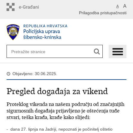
Preskoči
A
A
na
Prilagodba pristupačnosti
glavni
sadržaj
Objavljeno: 30.06.2025.
Pregled događaja za vikend
Proteklog vikenda na našem području od značajnijih
sigurnosnih događaja prijavljeno je oštećenja tuđe
stvari, teška krađa, krađe kako slijedi:
- dana 27. lipnja na Jadriji, nepoznati je počinitelj oštetio