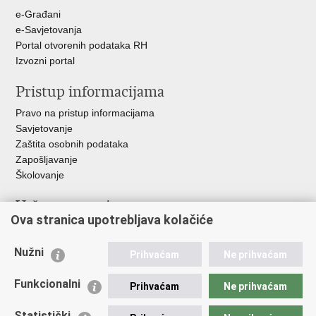
+
e-Građani
e-Savjetovanja
Portal otvorenih podataka RH
Izvozni portal
Pristup informacijama
Pravo na pristup informacijama
Savjetovanje
Zaštita osobnih podataka
Zapošljavanje
Školovanje
Važne poveznice
Ova stranica upotrebljava kolačiće
Ministarstvo unutarnjih poslova
Sindikati
Nužni
Prihvaćam
Ne prihvaćam
Udruge
Dom zdravlja MUP-a
Funkcionalni
Prihvaćam
Ne prihvaćam
Policijska akademija
Muzej policije
Statistički