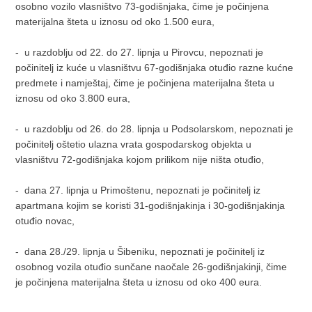
osobno vozilo vlasništvo 73-godišnjaka, čime je počinjena
materijalna šteta u iznosu od oko 1.500 eura,
- u razdoblju od 22. do 27. lipnja u Pirovcu, nepoznati je
počinitelj iz kuće u vlasništvu 67-godišnjaka otuđio razne kućne
predmete i namještaj, čime je počinjena materijalna šteta u
iznosu od oko 3.800 eura,
- u razdoblju od 26. do 28. lipnja u Podsolarskom, nepoznati je
počinitelj oštetio ulazna vrata gospodarskog objekta u
vlasništvu 72-godišnjaka kojom prilikom nije ništa otuđio,
- dana 27. lipnja u Primoštenu, nepoznati je počinitelj iz
apartmana kojim se koristi 31-godišnjakinja i 30-godišnjakinja
otuđio novac,
- dana 28./29. lipnja u Šibeniku, nepoznati je počinitelj iz
osobnog vozila otuđio sunčane naočale 26-godišnjakinji, čime
je počinjena materijalna šteta u iznosu od oko 400 eura.