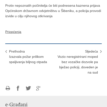
Protiv nepoznatih počinitelja će biti podnesena kaznena prijava
Općinskom državnom odvjetništvu u Šibeniku, a policija provodi
izvide u cilju njihovog otkrivanja
Priopćenja
Prethodna
Sljedeća
Izazvala požar prilikom
Vozio neregistrirani moped
spaljivanja biljnog otpada
bez vozačke dozvole pa
bježao policiji, doveden je
na sud
Ispiši
Podijeli
Podijeli
Podijeli
stranicu
na
na
na
e-Građani
Facebooku
Twitteru
Google