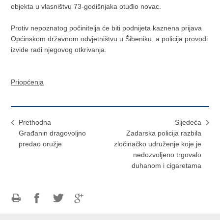
objekta u vlasništvu 73-godišnjaka otuđio novac.
Protiv nepoznatog počinitelja će biti podnijeta kaznena prijava
Općinskom državnom odvjetništvu u Šibeniku, a policija provodi
izvide radi njegovog otkrivanja.
Priopćenja
Prethodna
Sljedeća
Građanin dragovoljno
Zadarska policija razbila
predao oružje
zločinačko udruženje koje je
nedozvoljeno trgovalo
duhanom i cigaretama
Ispiši
Podijeli
Podijeli
Podijeli
stranicu
na
na
na