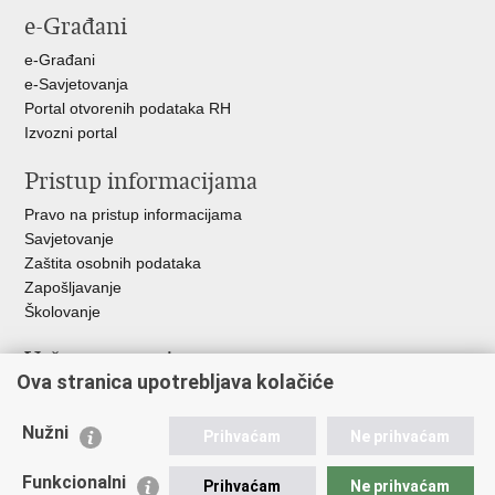
e-Građani
Facebooku
Twitteru
Google
+
e-Građani
e-Savjetovanja
Portal otvorenih podataka RH
Izvozni portal
Pristup informacijama
Pravo na pristup informacijama
Savjetovanje
Zaštita osobnih podataka
Zapošljavanje
Školovanje
Važne poveznice
Ova stranica upotrebljava kolačiće
Ministarstvo unutarnjih poslova
Sindikati
Nužni
Prihvaćam
Ne prihvaćam
Udruge
Dom zdravlja MUP-a
Funkcionalni
Prihvaćam
Ne prihvaćam
Policijska akademija