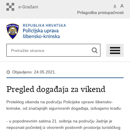
Preskoči
A
A
na
Prilagodba pristupačnosti
glavni
sadržaj
Objavljeno: 24.05.2021.
Pregled događaja za vikend
Proteklog vikenda na području Policijske uprave šibensko-
kninske, od značajnijih sigurnosnih događaja, izdvajamo krađu:
- u popodnevnim satima 21. svibnja na području Jadrije je
nepoznati počinitelj iz otvorenih poslovnih prostorija turističkog