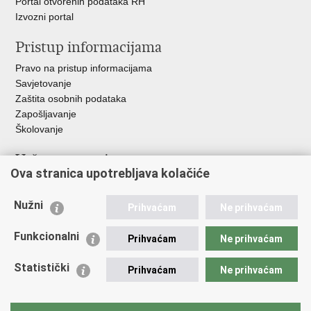
Portal otvorenih podataka RH
Izvozni portal
Pristup informacijama
Pravo na pristup informacijama
Savjetovanje
Zaštita osobnih podataka
Zapošljavanje
Školovanje
Važne poveznice
Ova stranica upotrebljava kolačiće
Ministarstvo unutarnjih poslova
Sindikati
Nužni
Prihvaćam
Ne prihvaćam
Udruge
Dom zdravlja MUP-a
Funkcionalni
Prihvaćam
Ne prihvaćam
Policijska akademija
Muzej policije
Statistički
Prihvaćam
Ne prihvaćam
Zaklada policijske solidarnosti
Centar za forenzična ispitivanja, istraživanja i vještačenja "Ivan
Vučetić"