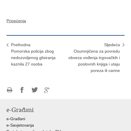
Priopćenja
Prethodna
Sljedeća
Pomorska policija zbog
Osumnjičena za povredu
nedozvoljenog glisiranja
obveza vođenja trgovačkih i
kaznila 27 osoba
poslovnih knjiga i utaju
poreza ili carine
Ispiši
Podijeli
Podijeli
Podijeli
stranicu
na
na
na
e-Građani
Facebooku
Twitteru
Google
+
e-Građani
e-Savjetovanja