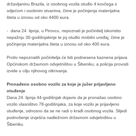
državljaninu Brazila, iz osobnog vozila otuđio 4 kovčega s
odjećom i osobnim stvarima, čime je počinjenja materijalna
šteta u iznosu od oko 4400 eura.
- dana 24. lipnja, u Pirovcu, nepoznati je počinitelj iskoristio
nepažnju 30-godišnjakinje te joj otuđio mobilni uređaj, čime je
počinjenja materijalna šteta u iznosu od oko 400 eura.
Protiv nepoznatih počinitelja će biti podnesena kaznena prijava
Općinskom državnom odvjetništvu u Šibeniku, a policija provodi
izvide u cilju njihovog otkrivanja.
Pronađeno osobno vozilo za koje je jučer prijavljeno
otuđenje
Dana 24. lipnja 44-godišnjak dojavio da je pronašao osobno
vozilo vlasništvo 78-godišnjaka, za koje vozilo je prijavljeno
otuđenje, odnosno da se ne radi o krađi osobnog vozila. Slijedi
podnošenje izvješća nadležnom državnom odvjetništvu u
Šibeniku.