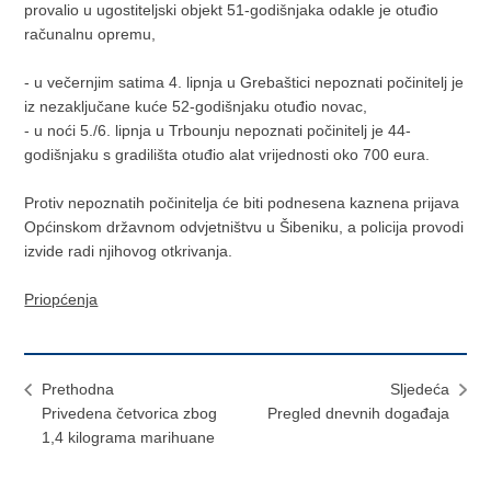
provalio u ugostiteljski objekt 51-godišnjaka odakle je otuđio
računalnu opremu,
- u večernjim satima 4. lipnja u Grebaštici nepoznati počinitelj je
iz nezaključane kuće 52-godišnjaku otuđio novac,
- u noći 5./6. lipnja u Trbounju nepoznati počinitelj je 44-
godišnjaku s gradilišta otuđio alat vrijednosti oko 700 eura.
Protiv nepoznatih počinitelja će biti podnesena kaznena prijava
Općinskom državnom odvjetništvu u Šibeniku, a policija provodi
izvide radi njihovog otkrivanja.
Priopćenja
Prethodna
Sljedeća
Privedena četvorica zbog
Pregled dnevnih događaja
1,4 kilograma marihuane