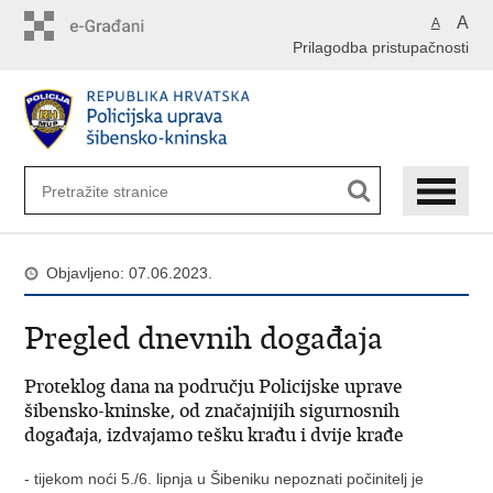
Preskoči
A
A
na
Prilagodba pristupačnosti
glavni
sadržaj
Objavljeno: 07.06.2023.
Pregled dnevnih događaja
Proteklog dana na području Policijske uprave
šibensko-kninske, od značajnijih sigurnosnih
događaja, izdvajamo tešku krađu i dvije krađe
- tijekom noći 5./6. lipnja u Šibeniku nepoznati počinitelj je