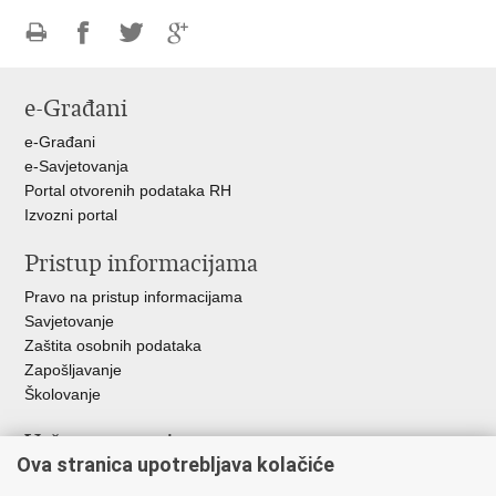
Ispiši
Podijeli
Podijeli
Podijeli
stranicu
na
na
na
e-Građani
Facebooku
Twitteru
Google
+
e-Građani
e-Savjetovanja
Portal otvorenih podataka RH
Izvozni portal
Pristup informacijama
Pravo na pristup informacijama
Savjetovanje
Zaštita osobnih podataka
Zapošljavanje
Školovanje
Važne poveznice
Ova stranica upotrebljava kolačiće
Ministarstvo unutarnjih poslova