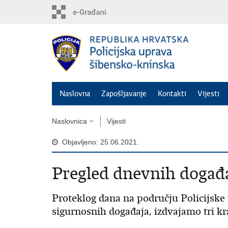
Preskoči
na
glavni
sadržaj
Naslovna
Zapošljavanje
Kontakti
Vijesti
Naslovnica
Vijesti
Objavljeno: 25.06.2021.
Pregled dnevnih događ
Proteklog dana na području Policijske
sigurnosnih događaja, izdvajamo tri kra