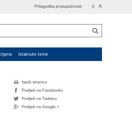
A
Prilagodba pristupačnosti
A
cijama
Istaknute teme
Ispiši stranicu
Podijeli na Facebooku
Podijeli na Twitteru
Podijeli na Google +