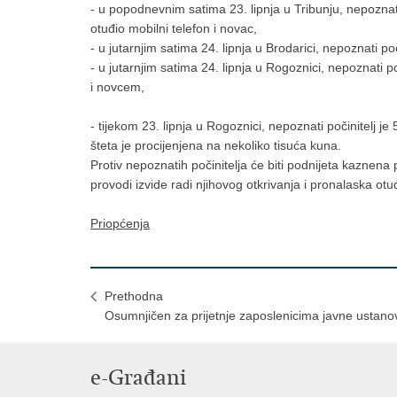
- u popodnevnim satima 23. lipnja u Tribunju, nepoznati
otuđio mobilni telefon i novac,
- u jutarnjim satima 24. lipnja u Brodarici, nepoznati poč
- u jutarnjim satima 24. lipnja u Rogoznici, nepoznati 
i novcem,
- tijekom 23. lipnja u Rogoznici, nepoznati počinitelj je
šteta je procijenjena na nekoliko tisuća kuna.
Protiv nepoznatih počinitelja će biti podnijeta kaznena
provodi izvide radi njihovog otkrivanja i pronalaska otu
Priopćenja
Prethodna
Osumnjičen za prijetnje zaposlenicima javne ustano
e-Građani