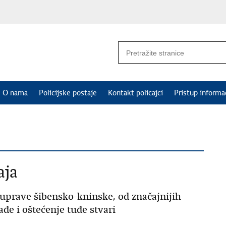
O nama
Policijske postaje
Kontakt policajci
Pristup informa
aja
 uprave šibensko-kninske, od značajnijih
đe i oštećenje tuđe stvari