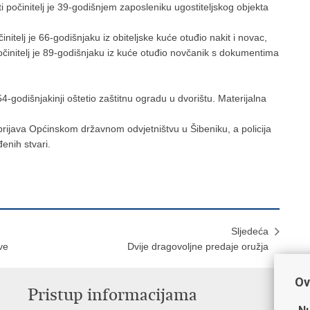
 počinitelj je 39-godišnjem zaposleniku ugostiteljskog objekta
initelj je 66-godišnjaku iz obiteljske kuće otuđio nakit i novac,
počinitelj je 89-godišnjaku iz kuće otuđio novčanik s dokumentima
 54-godišnjakinji oštetio zaštitnu ogradu u dvorištu. Materijalna
 prijava Općinskom državnom odvjetništvu u Šibeniku, a policija
đenih stvari.
Sljedeća
ve
Dvije dragovoljne predaje oružja
Ov
Pristup informacijama
V