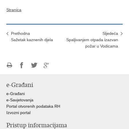
Stranica
Prethodna
Sljedeća
Sažetak kaznenih djela
Spaljivanjem otpada izazvan
požar u Vodicama
Ispiši
Podijeli
Podijeli
Podijeli
stranicu
na
na
na
e-Građani
Facebooku
Twitteru
Google
+
e-Građani
e-Savjetovanja
Portal otvorenih podataka RH
Izvozni portal
Pristup informacijama