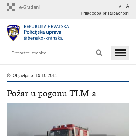
Preskoči
A
A
na
Prilagodba pristupačnosti
glavni
sadržaj
Objavljeno: 19.10.2011.
Požar u pogonu TLM-a