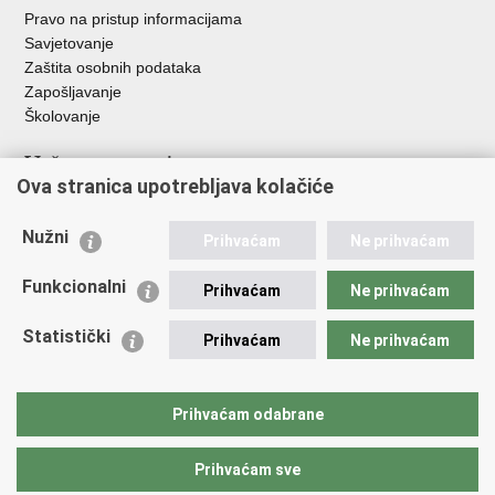
Pravo na pristup informacijama
Savjetovanje
Zaštita osobnih podataka
Zapošljavanje
Školovanje
Važne poveznice
Ova stranica upotrebljava kolačiće
Ministarstvo unutarnjih poslova
Sindikati
Nužni
Prihvaćam
Ne prihvaćam
Udruge
Dom zdravlja MUP-a
Funkcionalni
Prihvaćam
Ne prihvaćam
Policijska akademija
Muzej policije
Statistički
Prihvaćam
Ne prihvaćam
Zaklada policijske solidarnosti
Centar za forenzična ispitivanja, istraživanja i vještačenja "Ivan
Vučetić"
Prihvaćam odabrane
Policijske uprave
Prihvaćam sve