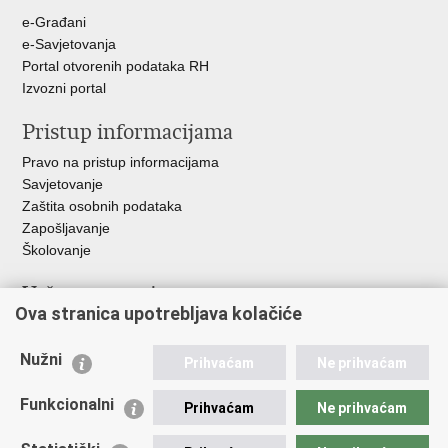
+
e-Građani
e-Savjetovanja
Portal otvorenih podataka RH
Izvozni portal
Pristup informacijama
Pravo na pristup informacijama
Savjetovanje
Zaštita osobnih podataka
Zapošljavanje
Školovanje
Važne poveznice
Ova stranica upotrebljava kolačiće
Ministarstvo unutarnjih poslova
Sindikati
Nužni
Prihvaćam
Ne prihvaćam
Udruge
Dom zdravlja MUP-a
Funkcionalni
Prihvaćam
Ne prihvaćam
Policijska akademija
Muzej policije