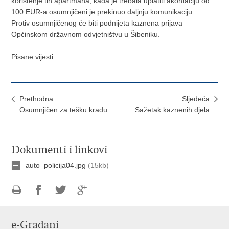
korištenje tih apartmana, kada je trebala uplatiti akontaciju od
100 EUR-a osumnjičeni je prekinuo daljnju komunikaciju.
Protiv osumnjičenog će biti podnijeta kaznena prijava
Općinskom državnom odvjetništvu u Šibeniku.
Pisane vijesti
Prethodna
Sljedeća
Osumnjičen za tešku krađu
Sažetak kaznenih djela
Dokumenti i linkovi
auto_policija04.jpg
(15kb)
Ispiši
Podijeli
Podijeli
Podijeli
stranicu
na
na
na
e-Građani
Facebooku
Twitteru
Google