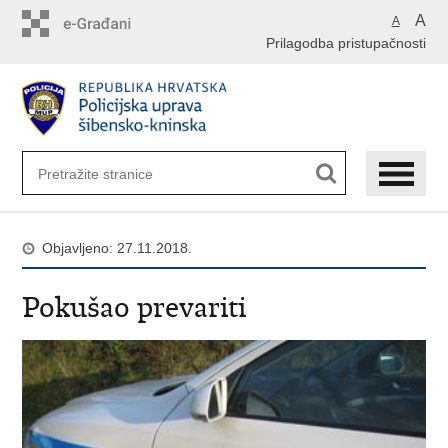
Preskoči
A
A
na
Prilagodba pristupačnosti
glavni
sadržaj
Objavljeno: 27.11.2018.
Pokušao prevariti