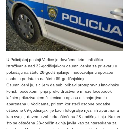
U Policijskoj postaji Vodice je dovršeno kriminalističko
istraživanje nad 32-godišnjakom osumnjičenim za prijevaru u
pokušaju na štetu 28-godišnjakinje i nedozvoljenu uporabu
osobnih podataka na štetu 69-godišnjakinje.
Osumnjičeni je, s ciljem da sebi pribavi protupravnu imovinsku
korist, početkom lipnja preko društvene mreže faceboook
lažnim prikazivanjem činjenica u oglasu o iznajmljivanju
apartmana u Vodicama, pri tom koristeći osobne podatke
oštećene 69-godišnjakinje kao i fotografije njezinih apartmana
kao svoje, doveo u zabludu oštećenu 28-godišnjakinju. Nakon
što se oštećena 28-godišnjakinja javila kao zainteresirana za