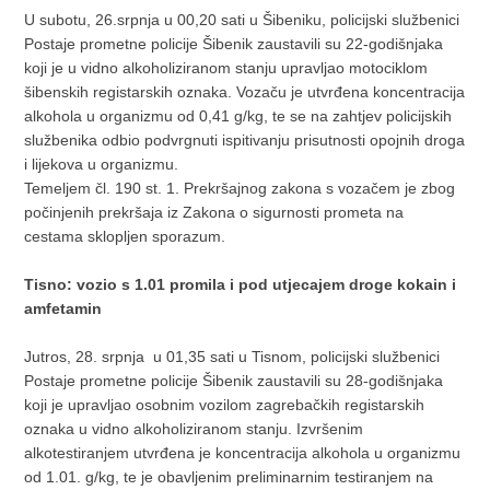
U subotu, 26.srpnja u 00,20 sati u Šibeniku, policijski službenici
Postaje prometne policije Šibenik zaustavili su 22-godišnjaka
koji je u vidno alkoholiziranom stanju upravljao motociklom
šibenskih registarskih oznaka. Vozaču je utvrđena koncentracija
alkohola u organizmu od 0,41 g/kg, te se na zahtjev policijskih
službenika odbio podvrgnuti ispitivanju prisutnosti opojnih droga
i lijekova u organizmu.
Temeljem čl. 190 st. 1. Prekršajnog zakona s vozačem je zbog
počinjenih prekršaja iz Zakona o sigurnosti prometa na
cestama sklopljen sporazum.
Tisno: vozio s 1.01 promila i pod utjecajem droge kokain i
amfetamin
Jutros, 28. srpnja u 01,35 sati u Tisnom, policijski službenici
Postaje prometne policije Šibenik zaustavili su 28-godišnjaka
koji je upravljao osobnim vozilom zagrebačkih registarskih
oznaka u vidno alkoholiziranom stanju. Izvršenim
alkotestiranjem utvrđena je koncentracija alkohola u organizmu
od 1.01. g/kg, te je obavljenim preliminarnim testiranjem na