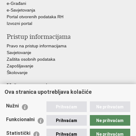
e-Građani
e-Savjetovanja
Portal otvorenih podataka RH
Izvozni portal
Pristup informacijama
Pravo na pristup informacijama
Savjetovanje
Zaštita osobnih podataka
Zapošljavanje
Školovanje
Važne poveznice
Ova stranica upotrebljava kolačiće
Ministarstvo unutarnjih poslova
Sindikati
Nužni
Prihvaćam
Ne prihvaćam
Udruge
Dom zdravlja MUP-a
Funkcionalni
Prihvaćam
Ne prihvaćam
Policijska akademija
Muzej policije
Statistički
Prihvaćam
Ne prihvaćam
Zaklada policijske solidarnosti