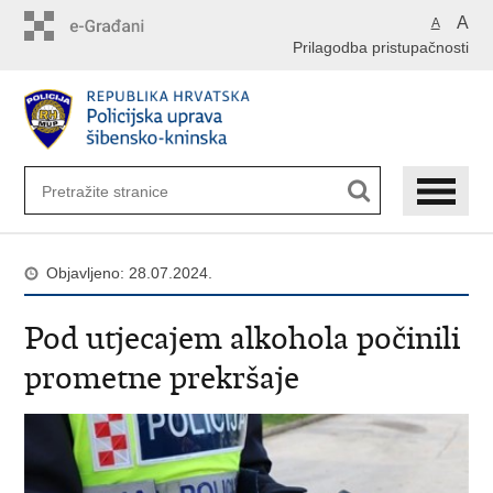
Preskoči
A
A
na
Prilagodba pristupačnosti
glavni
sadržaj
Objavljeno: 28.07.2024.
Pod utjecajem alkohola počinili
prometne prekršaje