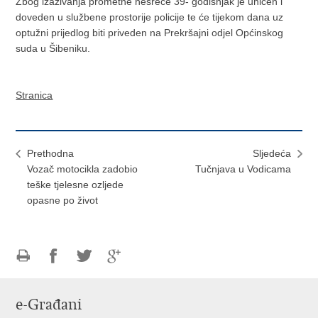
Zbog izazivanja prometne nesreće 39- godišnjak je uhićen i
doveden u službene prostorije policije te će tijekom dana uz
optužni prijedlog biti priveden na Prekršajni odjel Općinskog
suda u Šibeniku.
Stranica
Prethodna
Sljedeća
Vozač motocikla zadobio
Tučnjava u Vodicama
teške tjelesne ozljede
opasne po život
Ispiši
Podijeli
Podijeli
Podijeli
stranicu
na
na
na
e-Građani
Facebooku
Twitteru
Google
+