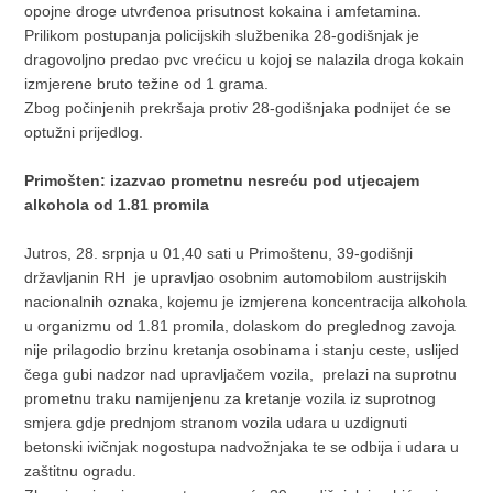
opojne droge utvrđenoa prisutnost kokaina i amfetamina.
Prilikom postupanja policijskih službenika 28-godišnjak je
dragovoljno predao pvc vrećicu u kojoj se nalazila droga kokain
izmjerene bruto težine od 1 grama.
Zbog počinjenih prekršaja protiv 28-godišnjaka podnijet će se
optužni prijedlog.
Primošten: izazvao prometnu nesreću pod utjecajem
alkohola od 1.81 promila
Jutros, 28. srpnja u 01,40 sati u Primoštenu, 39-godišnji
državljanin RH je upravljao osobnim automobilom austrijskih
nacionalnih oznaka, kojemu je izmjerena koncentracija alkohola
u organizmu od 1.81 promila, dolaskom do preglednog zavoja
nije prilagodio brzinu kretanja osobinama i stanju ceste, uslijed
čega gubi nadzor nad upravljačem vozila, prelazi na suprotnu
prometnu traku namijenjenu za kretanje vozila iz suprotnog
smjera gdje prednjom stranom vozila udara u uzdignuti
betonski ivičnjak nogostupa nadvožnjaka te se odbija i udara u
zaštitnu ogradu.