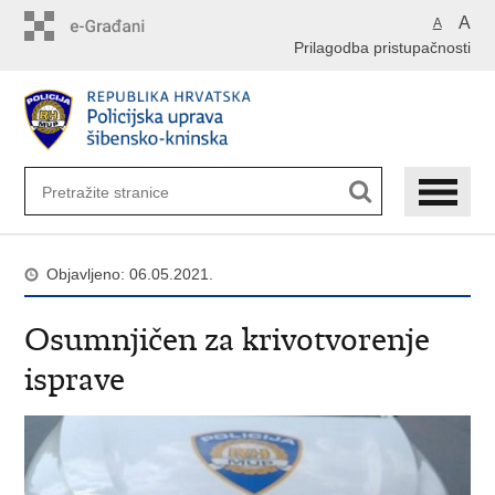
Preskoči
A
A
na
Prilagodba pristupačnosti
glavni
sadržaj
Objavljeno: 06.05.2021.
Osumnjičen za krivotvorenje
isprave