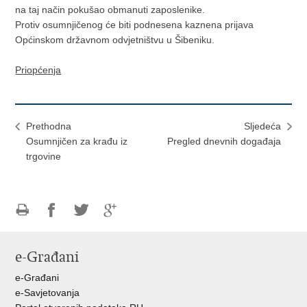
na taj način pokušao obmanuti zaposlenike.
Protiv osumnjičenog će biti podnesena kaznena prijava
Općinskom državnom odvjetništvu u Šibeniku.
Priopćenja
Prethodna
Sljedeća
Osumnjičen za krađu iz
Pregled dnevnih događaja
trgovine
Ispiši
Podijeli
Podijeli
Podijeli
stranicu
na
na
na
e-Građani
Facebooku
Twitteru
Google
+
e-Građani
e-Savjetovanja