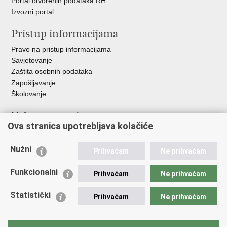
Portal otvorenih podataka RH
Izvozni portal
Pristup informacijama
Pravo na pristup informacijama
Savjetovanje
Zaštita osobnih podataka
Zapošljavanje
Školovanje
Važne poveznice
Ova stranica upotrebljava kolačiće
Ministarstvo unutarnjih poslova
Sindikati
Nužni
Prihvaćam
Ne prihvaćam
Udruge
Dom zdravlja MUP-a
Funkcionalni
Prihvaćam
Ne prihvaćam
Policijska akademija
Muzej policije
Statistički
Prihvaćam
Ne prihvaćam
Zaklada policijske solidarnosti
Centar za forenzična ispitivanja, istraživanja i vještačenja "Ivan
Vučetić"