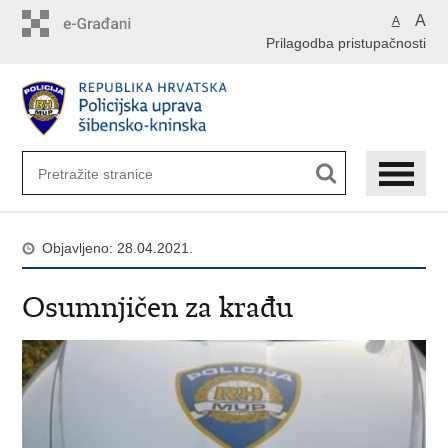
Preskoči
A
A
na
Prilagodba pristupačnosti
glavni
sadržaj
Objavljeno: 28.04.2021.
Osumnjičen za krađu