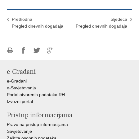
Prethodna
Sljedeća
Pregled dnevnih događaja
Pregled dnevnih događaja
Ispiši
Podijeli
Podijeli
Podijeli
stranicu
na
na
na
e-Građani
Facebooku
Twitteru
Google
+
e-Građani
e-Savjetovanja
Portal otvorenih podataka RH
Izvozni portal
Pristup informacijama
Pravo na pristup informacijama
Savjetovanje
Zaštita osobnih podataka