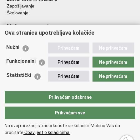
Zapošljavanje
Školovanje
Važne poveznice
Ova stranica upotrebljava kolačiće
Ministarstvo unutarnjih poslova
Sindikati
Nužni
Prihvaćam
Ne prihvaćam
Udruge
Dom zdravlja MUP-a
Funkcionalni
Prihvaćam
Ne prihvaćam
Policijska akademija
Muzej policije
Statistički
Prihvaćam
Ne prihvaćam
Zaklada policijske solidarnosti
Centar za forenzična ispitivanja, istraživanja i vještačenja "Ivan
Vučetić"
Prihvaćam odabrane
Policijske uprave
Prihvaćam sve
Povratak na vrh
Na ovoj mrežnoj stranci koriste se kolačići. Molimo Vas da
Copyright © 2026 Policijska uprava šibensko-kninska.
Uvjeti korištenja
.
pročitate
Obavijest o kolačićima.
Izjava o pristupačnosti
.