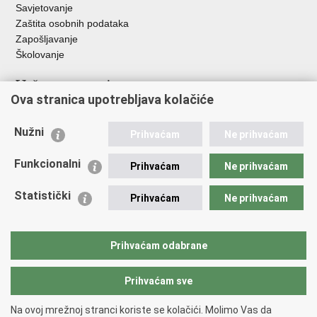
Savjetovanje
Zaštita osobnih podataka
Zapošljavanje
Školovanje
Važne poveznice
Ova stranica upotrebljava kolačiće
Ministarstvo unutarnjih poslova
Sindikati
Nužni
Prihvaćam
Ne prihvaćam
Udruge
Dom zdravlja MUP-a
Funkcionalni
Prihvaćam
Ne prihvaćam
Policijska akademija
Muzej policije
Statistički
Prihvaćam
Ne prihvaćam
Zaklada policijske solidarnosti
Centar za forenzična ispitivanja, istraživanja i vještačenja "Ivan
Vučetić"
Prihvaćam odabrane
Policijske uprave
Prihvaćam sve
Povratak na vrh
Na ovoj mrežnoj stranci koriste se kolačići. Molimo Vas da