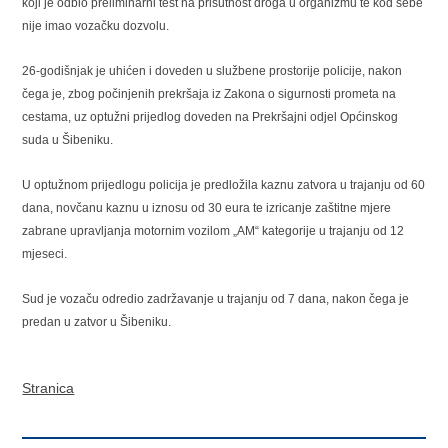
koji je odbio preliminarni test na prisutnost droga u organizmu te kod sebe
nije imao vozačku dozvolu.
26-godišnjak je uhićen i doveden u službene prostorije policije, nakon
čega je, zbog počinjenih prekršaja iz Zakona o sigurnosti prometa na
cestama, uz optužni prijedlog doveden na Prekršajni odjel Općinskog
suda u Šibeniku.
U optužnom prijedlogu policija je predložila kaznu zatvora u trajanju od 60
dana, novčanu kaznu u iznosu od 30 eura te izricanje zaštitne mjere
zabrane upravljanja motornim vozilom „AM“ kategorije u trajanju od 12
mjeseci.
Sud je vozaču odredio zadržavanje u trajanju od 7 dana, nakon čega je
predan u zatvor u Šibeniku.
Stranica