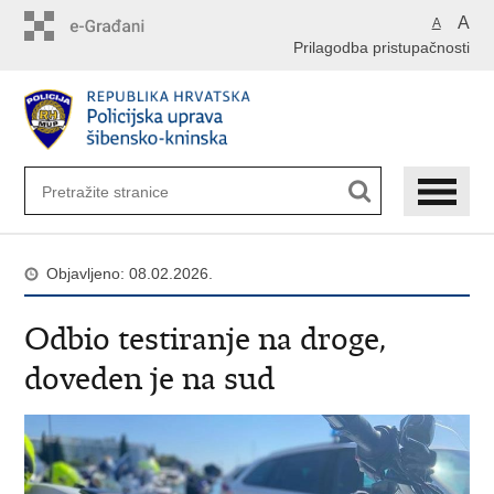
Preskoči
A
A
na
Prilagodba pristupačnosti
glavni
sadržaj
Objavljeno: 08.02.2026.
Odbio testiranje na droge,
doveden je na sud