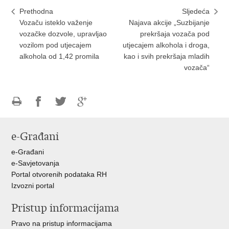
Prethodna
Sljedeća
Vozaču isteklo važenje
Najava akcije „Suzbijanje
vozačke dozvole, upravljao
prekršaja vozača pod
vozilom pod utjecajem
utjecajem alkohola i droga,
alkohola od 1,42 promila
kao i svih prekršaja mladih
vozača“
Ispiši
Podijeli
Podijeli
Podijeli
stranicu
na
na
na
e-Građani
Facebooku
Twitteru
Google
+
e-Građani
e-Savjetovanja
Portal otvorenih podataka RH
Izvozni portal
Pristup informacijama
Pravo na pristup informacijama