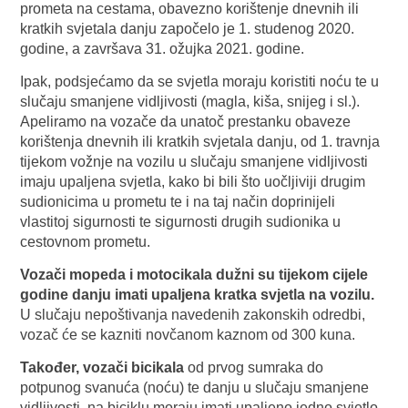
prometa na cestama, obavezno korištenje dnevnih ili
kratkih svjetala danju započelo je 1. studenog 2020.
godine, a završava 31. ožujka 2021. godine.
Ipak, podsjećamo da se svjetla moraju koristiti noću te u
slučaju smanjene vidljivosti (magla, kiša, snijeg i sl.).
Apeliramo na vozače da unatoč prestanku obaveze
korištenja dnevnih ili kratkih svjetala danju, od 1. travnja
tijekom vožnje na vozilu u slučaju smanjene vidljivosti
imaju upaljena svjetla, kako bi bili što uočljiviji drugim
sudionicima u prometu te i na taj način doprinijeli
vlastitoj sigurnosti te sigurnosti drugih sudionika u
cestovnom prometu.
Vozači mopeda i motocikala dužni su tijekom cijele
godine danju imati upaljena kratka svjetla na vozilu.
U slučaju nepoštivanja navedenih zakonskih odredbi,
vozač će se kazniti novčanom kaznom od 300 kuna.
Također, vozači bicikala
od prvog sumraka do
potpunog svanuća (noću) te danju u slučaju smanjene
vidljivosti, na biciklu moraju imati upaljeno jedno svjetlo