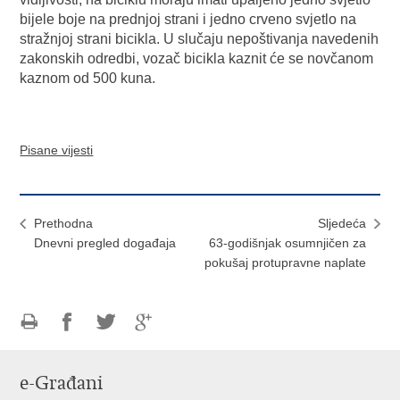
bijele boje na prednjoj strani i jedno crveno svjetlo na
stražnjoj strani bicikla. U slučaju nepoštivanja navedenih
zakonskih odredbi, vozač bicikla kaznit će se novčanom
kaznom od 500 kuna.
Pisane vijesti
Prethodna
Sljedeća
Dnevni pregled događaja
63-godišnjak osumnjičen za
pokušaj protupravne naplate
Ispiši
Podijeli
Podijeli
Podijeli
stranicu
na
na
na
e-Građani
Facebooku
Twitteru
Google
+