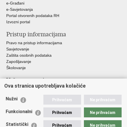
e-Građani
e-Savjetovanja
Portal otvorenih podataka RH
Izvozni portal
Pristup informacijama
Pravo na pristup informacijama
Savjetovanje
Zaštita osobnih podataka
Zapošljavanje
Školovanje
Važne poveznice
Ova stranica upotrebljava kolačiće
Ministarstvo unutarnjih poslova
Sindikati
Nužni
Prihvaćam
Ne prihvaćam
Udruge
Dom zdravlja MUP-a
Funkcionalni
Prihvaćam
Ne prihvaćam
Policijska akademija
Muzej policije
Statistički
Prihvaćam
Ne prihvaćam
Zaklada policijske solidarnosti