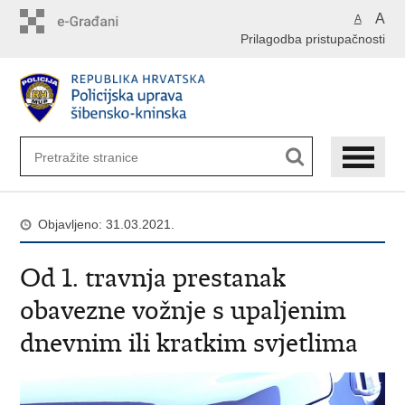
Preskoči
A
A
na
Prilagodba pristupačnosti
glavni
sadržaj
Objavljeno: 31.03.2021.
Od 1. travnja prestanak
obavezne vožnje s upaljenim
dnevnim ili kratkim svjetlima