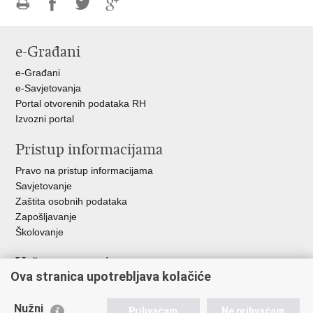
Ispiši
Podijeli
Podijeli
Podijeli
stranicu
na
na
na
e-Građani
Facebooku
Twitteru
Google
+
e-Građani
e-Savjetovanja
Portal otvorenih podataka RH
Izvozni portal
Pristup informacijama
Pravo na pristup informacijama
Savjetovanje
Zaštita osobnih podataka
Zapošljavanje
Školovanje
Važne poveznice
Ova stranica upotrebljava kolačiće
Ministarstvo unutarnjih poslova
Sindikati
Nužni
Prihvaćam
Ne prihvaćam