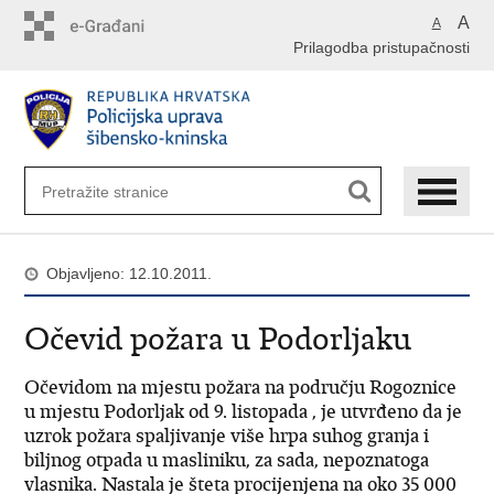
Preskoči
A
A
na
Prilagodba pristupačnosti
glavni
sadržaj
Objavljeno: 12.10.2011.
Očevid požara u Podorljaku
Očevidom na mjestu požara na području Rogoznice
u mjestu Podorljak od 9. listopada , je utvrđeno da je
uzrok požara spaljivanje više hrpa suhog granja i
biljnog otpada u masliniku, za sada, nepoznatoga
vlasnika. Nastala je šteta procijenjena na oko 35 000