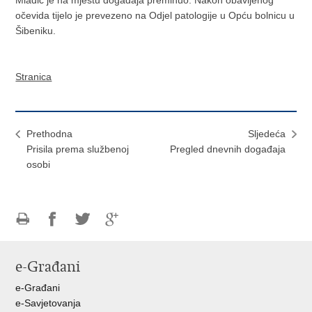
očevida tijelo je prevezeno na Odjel patologije u Opću bolnicu u
Šibeniku.
Stranica
Prethodna
Sljedeća
Prisila prema službenoj
Pregled dnevnih događaja
osobi
Ispiši
Podijeli
Podijeli
Podijeli
stranicu
na
na
na
e-Građani
Facebooku
Twitteru
Google
+
e-Građani
e-Savjetovanja