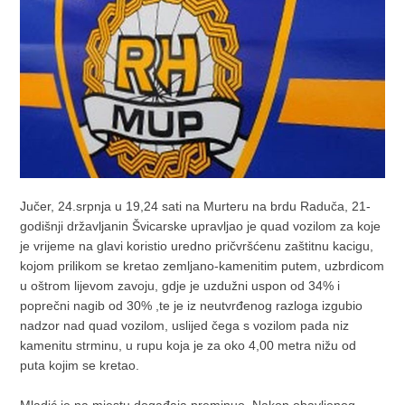
Jučer, 24.srpnja u 19,24 sati na Murteru na brdu Raduča, 21-
godišnji državljanin Švicarske upravljao je quad vozilom za koje
je vrijeme na glavi koristio uredno pričvršćenu zaštitnu kacigu,
kojom prilikom se kretao zemljano-kamenitim putem, uzbrdicom
u oštrom lijevom zavoju, gdje je uzdužni uspon od 34% i
poprečni nagib od 30% ,te je iz neutvrđenog razloga izgubio
nadzor nad quad vozilom, uslijed čega s vozilom pada niz
kamenitu strminu, u rupu koja je za oko 4,00 metra nižu od
puta kojim se kretao.
Mladić je na mjestu događaja preminuo. Nakon obavljenog