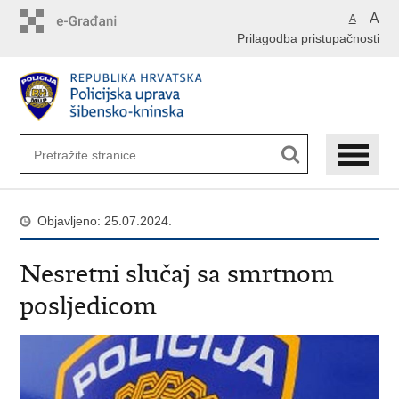
Preskoči
A
A
na
Prilagodba pristupačnosti
glavni
sadržaj
Objavljeno: 25.07.2024.
Nesretni slučaj sa smrtnom
posljedicom