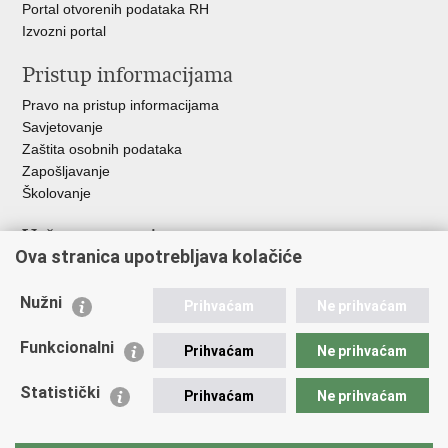
Portal otvorenih podataka RH
Izvozni portal
Pristup informacijama
Pravo na pristup informacijama
Savjetovanje
Zaštita osobnih podataka
Zapošljavanje
Školovanje
Važne poveznice
Ova stranica upotrebljava kolačiće
Ministarstvo unutarnjih poslova
Sindikati
Nužni
Prihvaćam
Ne prihvaćam
Udruge
Dom zdravlja MUP-a
Funkcionalni
Prihvaćam
Ne prihvaćam
Policijska akademija
Muzej policije
Statistički
Prihvaćam
Ne prihvaćam
Zaklada policijske solidarnosti
Centar za forenzična ispitivanja, istraživanja i vještačenja "Ivan
Vučetić"