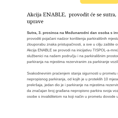
Akcija ENABLE, provodit će se sutra, 3
uprave
Sutra, 3. prosinca na Međunarodni dan osoba s inv
provoditi pojačani nadzor korištenja parkirališnih mjes
zlouporabu znaka pristupačnosti, a sve u cilju zaštite 
Akcija ENABLE se provodi na inicijativu TISPOL-a-mreže
službenici na našem području i na parkirališnim prost
parkiranja na mjestima rezerviranim za parkiranje vozil
Svakodnevnim praćenjem stanja sigurnosti u prometu n
nepropisnog parkiranja, od kojih je u proteklih 10 mje
prekršaja, jedan dio je i parkiranje na mjestima rezervi
da značajan broj građana nepropisno parkira svoja vozi
osobe s invaliditetom na koji način u prometu dovode u