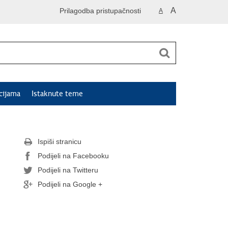
A
Prilagodba pristupačnosti
A
cijama
Istaknute teme
Ispiši stranicu
Podijeli na Facebooku
Podijeli na Twitteru
Podijeli na Google +