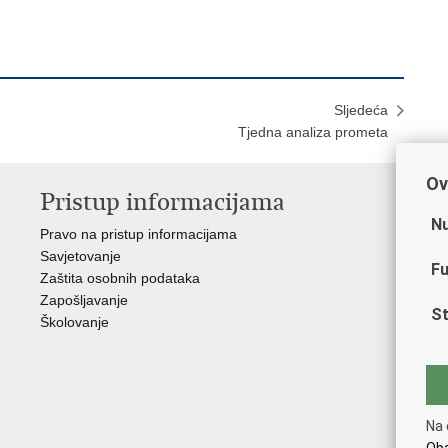
Sljedeća
Tjedna analiza prometa
Ov
Pristup informacijama
V
Nu
Pravo na pristup informacijama
Min
Savjetovanje
Sin
Fu
Zaštita osobnih podataka
Ud
Zapošljavanje
Dom
St
Školovanje
Pol
Muz
Zak
Cen
"Iv
Na 
Pol