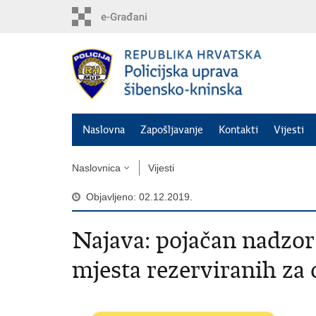
Preskoči
na
glavni
sadržaj
Naslovna
Zapošljavanje
Kontakti
Vijesti
Naslovnica
Vijesti
Objavljeno: 02.12.2019.
Najava: pojačan nadzor 
mjesta rezerviranih za 