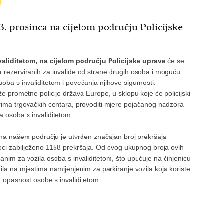
. prosinca na cijelom području Policijske
aliditetom, na cijelom području Policijske uprave
će se
ta rezerviranih za invalide od strane drugih osoba i moguću
osoba s invaliditetom i povećanja njihove sigurnosti.
 prometne policije država Europe, u sklopu koje će policijski
orima trgovačkih centara, provoditi mjere pojačanog nadzora
a osoba s invaliditetom.
a našem području je utvrđen značajan broj prekršaja
seci zabilježeno 1158 prekršaja. Od ovog ukupnog broja ovih
ranim za vozila osoba s invaliditetom, što upućuje na činjenicu
la na mjestima namijenjenim za parkiranje vozila koja koriste
 opasnost osobe s invaliditetom.