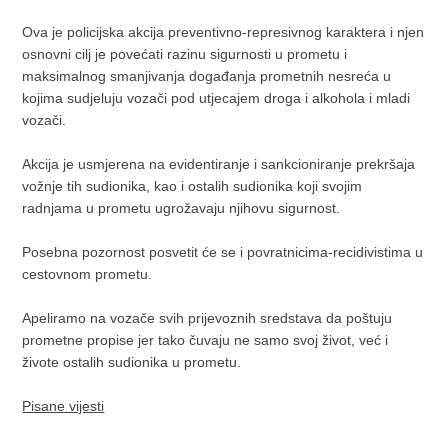
Ova je policijska akcija preventivno-represivnog karaktera i njen
osnovni cilj je povećati razinu sigurnosti u prometu i
maksimalnog smanjivanja događanja prometnih nesreća u
kojima sudjeluju vozači pod utjecajem droga i alkohola i mladi
vozači.
Akcija je usmjerena na evidentiranje i sankcioniranje prekršaja
vožnje tih sudionika, kao i ostalih sudionika koji svojim
radnjama u prometu ugrožavaju njihovu sigurnost.
Posebna pozornost posvetit će se i povratnicima-recidivistima u
cestovnom prometu.
Apeliramo na vozače svih prijevoznih sredstava da poštuju
prometne propise jer tako čuvaju ne samo svoj život, već i
živote ostalih sudionika u prometu.
Pisane vijesti