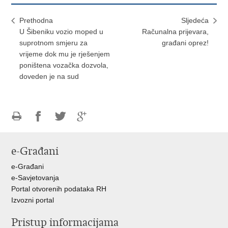
Prethodna
Sljedeća
U Šibeniku vozio moped u
Računalna prijevara,
suprotnom smjeru za
građani oprez!
vrijeme dok mu je rješenjem
poništena vozačka dozvola,
doveden je na sud
Ispiši
Podijeli
Podijeli
Podijeli
stranicu
na
na
na
e-Građani
Facebooku
Twitteru
Google
+
e-Građani
e-Savjetovanja
Portal otvorenih podataka RH
Izvozni portal
Pristup informacijama