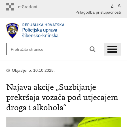
Preskoči
A
A
na
Prilagodba pristupačnosti
glavni
sadržaj
Objavljeno: 10.10.2025.
Najava akcije „Suzbijanje
prekršaja vozača pod utjecajem
droga i alkohola“