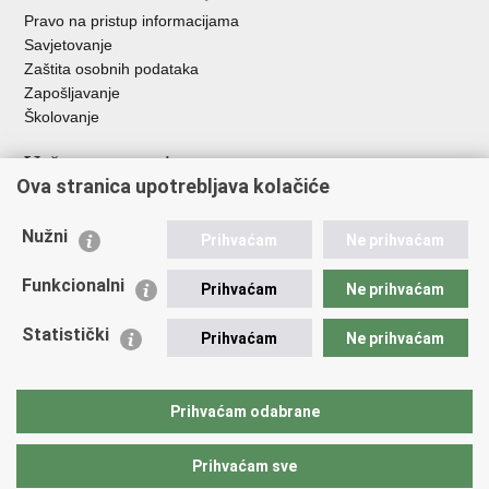
Pravo na pristup informacijama
Savjetovanje
Zaštita osobnih podataka
Zapošljavanje
Školovanje
Važne poveznice
Ova stranica upotrebljava kolačiće
Ministarstvo unutarnjih poslova
Sindikati
Nužni
Prihvaćam
Ne prihvaćam
Udruge
Dom zdravlja MUP-a
Funkcionalni
Prihvaćam
Ne prihvaćam
Policijska akademija
Muzej policije
Statistički
Prihvaćam
Ne prihvaćam
Zaklada policijske solidarnosti
Centar za forenzična ispitivanja, istraživanja i vještačenja "Ivan
Vučetić"
Prihvaćam odabrane
Policijske uprave
Prihvaćam sve