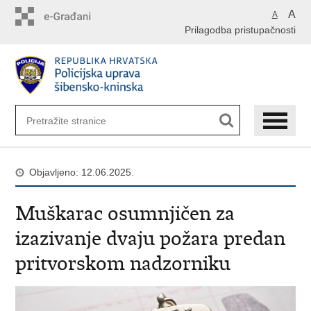
Preskoči
A
A
na
Prilagodba pristupačnosti
glavni
sadržaj
Objavljeno: 12.06.2025.
Muškarac osumnjičen za
izazivanje dvaju požara predan
pritvorskom nadzorniku