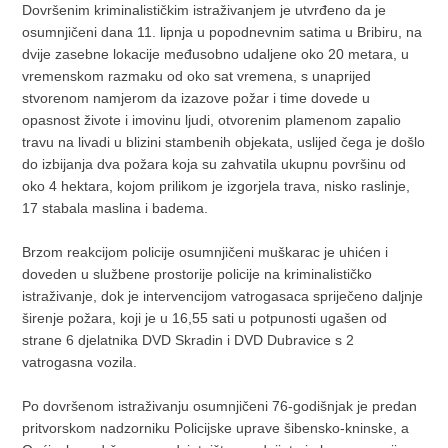
Dovršenim kriminalističkim istraživanjem je utvrđeno da je
osumnjičeni dana 11. lipnja u popodnevnim satima u Bribiru, na
dvije zasebne lokacije međusobno udaljene oko 20 metara, u
vremenskom razmaku od oko sat vremena, s unaprijed
stvorenom namjerom da izazove požar i time dovede u
opasnost živote i imovinu ljudi, otvorenim plamenom zapalio
travu na livadi u blizini stambenih objekata, uslijed čega je došlo
do izbijanja dva požara koja su zahvatila ukupnu površinu od
oko 4 hektara, kojom prilikom je izgorjela trava, nisko raslinje,
17 stabala maslina i badema.
Brzom reakcijom policije osumnjičeni muškarac je uhićen i
doveden u službene prostorije policije na kriminalističko
istraživanje, dok je intervencijom vatrogasaca spriječeno daljnje
širenje požara, koji je u 16,55 sati u potpunosti ugašen od
strane 6 djelatnika DVD Skradin i DVD Dubravice s 2
vatrogasna vozila.
Po dovršenom istraživanju osumnjičeni 76-godišnjak je predan
pritvorskom nadzorniku Policijske uprave šibensko-kninske, a