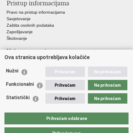
Pristup informacijama
Pravo na pristup informacijama
Savjetovanje
Zaštita osobnih podataka
Zapošljavanje
Školovanje
Važne poveznice
Ova stranica upotrebljava kolačiće
Ministarstvo unutarnjih poslova
Sindikati
Nužni
Prihvaćam
Ne prihvaćam
Udruge
Dom zdravlja MUP-a
Funkcionalni
Prihvaćam
Ne prihvaćam
Policijska akademija
Muzej policije
Statistički
Prihvaćam
Ne prihvaćam
Zaklada policijske solidarnosti
Centar za forenzična ispitivanja, istraživanja i vještačenja "Ivan
Vučetić"
Prihvaćam odabrane
Policijske uprave