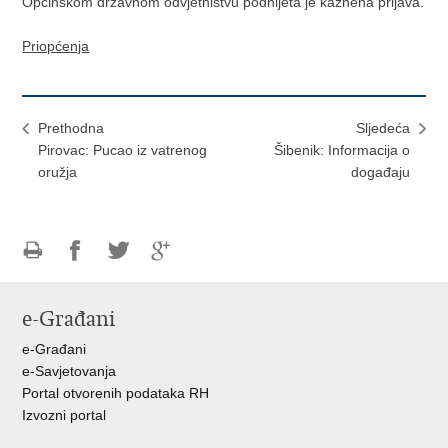
Općinskom državnom odvjetništvu podnijeta je kaznena prijava.
Priopćenja
Prethodna
Sljedeća
Pirovac: Pucao iz vatrenog
Šibenik: Informacija o
oružja
događaju
Ispiši
Podijeli
Podijeli
Podijeli
stranicu
na
na
na
e-Građani
Facebooku
Twitteru
Google
+
e-Građani
e-Savjetovanja
Portal otvorenih podataka RH
Izvozni portal