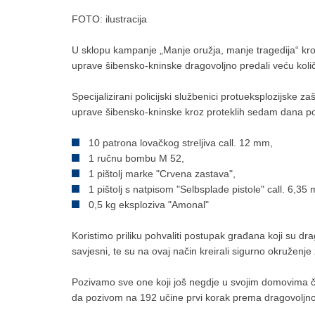
FOTO: ilustracija
U sklopu kampanje „Manje oružja, manje tragedija“ kro
uprave šibensko-kninske dragovoljno predali veću količ
Specijalizirani policijski službenici protueksplozijske za
uprave šibensko-kninske kroz proteklih sedam dana po
10 patrona lovačkog streljiva call. 12 mm,
1 ručnu bombu M 52,
1 pištolj marke "Crvena zastava",
1 pištolj s natpisom "Selbsplade pistole" call. 6,3
0,5 kg eksploziva "Amonal"
Koristimo priliku pohvaliti postupak građana koji su dra
savjesni, te su na ovaj način kreirali sigurno okruženje 
Pozivamo sve one koji još negdje u svojim domovima čuva
da pozivom na 192 učine prvi korak prema dragovoljnoj