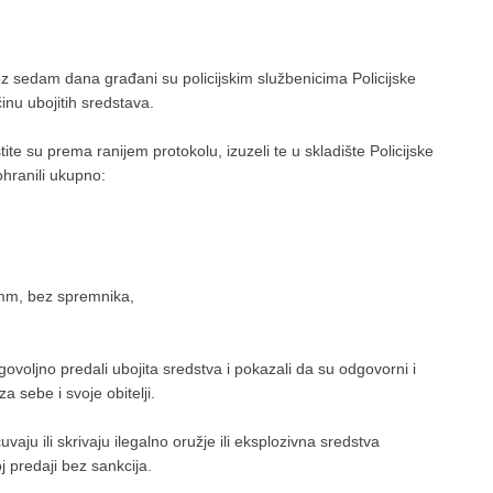
z sedam dana građani su policijskim službenicima Policijske
inu ubojitih sredstava.
štite su prema ranijem protokolu, izuzeli te u skladište Policijske
hranili ukupno:
5 mm, bez spremnika,
govoljno predali ubojita sredstva i pokazali da su odgovorni i
za sebe i svoje obitelji.
ju ili skrivaju ilegalno oružje ili eksplozivna sredstva
 predaji bez sankcija.