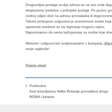
Dragovoljna predaja oružja odnosi se na sve vrste il
eksplozivna sredstva u policijske postaje. Po pozivu gr
civilnoj odjeći doći na adresu pronalaska ili dogovore
Takvim pristupom osigurana je anonimnost osobe koja pr
opasnosti svedene su na najmanju moguću mjeru.
Napominjemo da nema kažnjavanja za osobe koje dragov
Aktivnim i odgovornim sudjelovanjem u kampanji
„Manj
svoje najdraže!
Pisane vijesti
Prethodna
Kod državljanina Velike Britanije pronađena droga
MDMA i ketanin