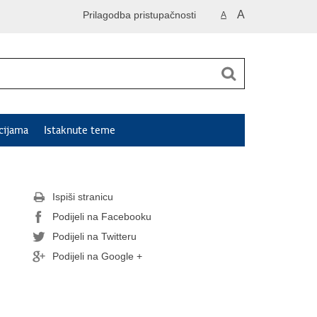
A
Prilagodba pristupačnosti
A
cijama
Istaknute teme
Ispiši stranicu
Podijeli na Facebooku
Podijeli na Twitteru
Podijeli na Google +