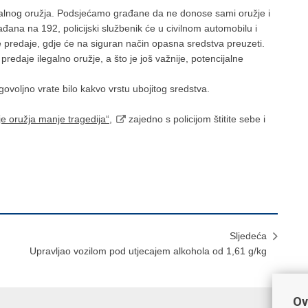
egalnog oružja. Podsjećamo građane da ne donose sami oružje i
ađana na 192, policijski službenik će u civilnom automobilu i
ne predaje, gdje će na siguran način opasna sredstva preuzeti.
edaje ilegalno oružje, a što je još važnije, potencijalne
oljno vrate bilo kakvo vrstu ubojitog sredstva.
e oružja manje tragedija“,
zajedno s policijom štitite sebe i
Sljedeća
Upravljao vozilom pod utjecajem alkohola od 1,61 g/kg
Ov