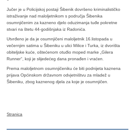
Jučer je u Policijskoj postaji Šibenik dovršeno kriminalističko
istraživanje nad maloljetnikom s područja Šibenika
osumnjičenim za kazneno djelo oduzimanja tuđe pokretne
stvari na štetu 44-godišnjaka iz Radonića.
Utvrđeno je da je osumnjičeni maloljetnik 16.listopada u
večernjim satima u Šibeniku u ulici Milice i Turka, iz dvorišta
obiteljske kuće, oštećenom otuđio moped marke „Gilera
Runner“, koji je slijedećeg dana pronađen i vraćen.
Prema maloljetnom osumnjičeniku će biti podnijeta kaznena
prijava Općinskom državnom odvjetništvu za mladež u
Šibeniku, zbog kaznenog djela za koje je osumnjičen.
Stranica