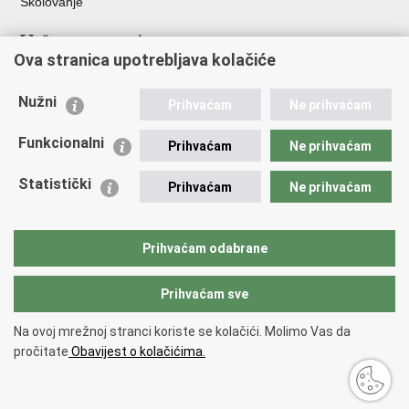
Školovanje
Važne poveznice
Ova stranica upotrebljava kolačiće
Ministarstvo unutarnjih poslova
Sindikati
Nužni
Prihvaćam
Ne prihvaćam
Udruge
Dom zdravlja MUP-a
Funkcionalni
Prihvaćam
Ne prihvaćam
Policijska akademija
Muzej policije
Statistički
Prihvaćam
Ne prihvaćam
Zaklada policijske solidarnosti
Centar za forenzična ispitivanja, istraživanja i vještačenja "Ivan
Vučetić"
Prihvaćam odabrane
Policijske uprave
Prihvaćam sve
Povratak na vrh
Na ovoj mrežnoj stranci koriste se kolačići. Molimo Vas da
Copyright © 2026 Policijska uprava šibensko-kninska.
Uvjeti korištenja
.
pročitate
Obavijest o kolačićima.
Izjava o pristupačnosti
.