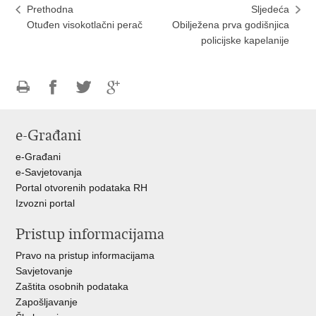
Prethodna
Sljedeća
Otuđen visokotlačni perač
Obilježena prva godišnjica
policijske kapelanije
Ispiši
Podijeli
Podijeli
Podijeli
stranicu
na
na
na
e-Građani
Facebooku
Twitteru
Google
+
e-Građani
e-Savjetovanja
Portal otvorenih podataka RH
Izvozni portal
Pristup informacijama
Pravo na pristup informacijama
Savjetovanje
Zaštita osobnih podataka
Zapošljavanje