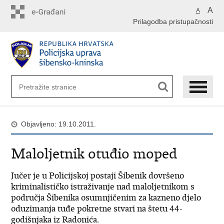
Preskoči
A
A
na
Prilagodba pristupačnosti
glavni
sadržaj
Objavljeno: 19.10.2011.
Maloljetnik otuđio moped
Jučer je u Policijskoj postaji Šibenik dovršeno
kriminalističko istraživanje nad maloljetnikom s
područja Šibenika osumnjičenim za kazneno djelo
oduzimanja tuđe pokretne stvari na štetu 44-
godišnjaka iz Radonića.