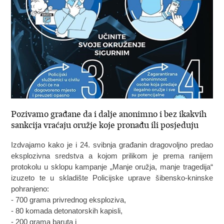
Pozivamo građane da i dalje anonimno i bez ikakvih
sankcija vraćaju oružje koje pronađu ili posjeduju
Izdvajamo kako je i 24. svibnja građanin dragovoljno predao
eksplozivna sredstva a kojom prilikom je prema ranijem
protokolu u sklopu kampanje „Manje oružja, manje tragedija“
izuzeto te u skladište Policijske uprave šibensko-kninske
pohranjeno:
- 700 grama privrednog eksploziva,
- 80 komada detonatorskih kapisli,
- 200 grama baruta i