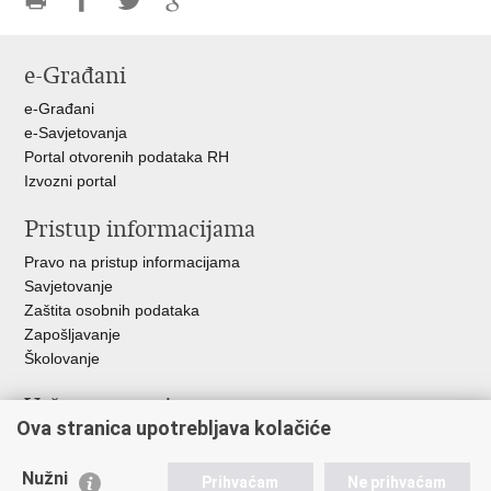
Ispiši
Podijeli
Podijeli
Podijeli
stranicu
na
na
na
e-Građani
Facebooku
Twitteru
Google
+
e-Građani
e-Savjetovanja
Portal otvorenih podataka RH
Izvozni portal
Pristup informacijama
Pravo na pristup informacijama
Savjetovanje
Zaštita osobnih podataka
Zapošljavanje
Školovanje
Važne poveznice
Ova stranica upotrebljava kolačiće
Ministarstvo unutarnjih poslova
Sindikati
Nužni
Prihvaćam
Ne prihvaćam
Udruge