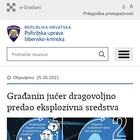
Preskoči
A
A
na
Prilagodba pristupačnosti
glavni
sadržaj
Objavljeno: 25.05.2021.
Građanin jučer dragovoljno
predao eksplozivna sredstva