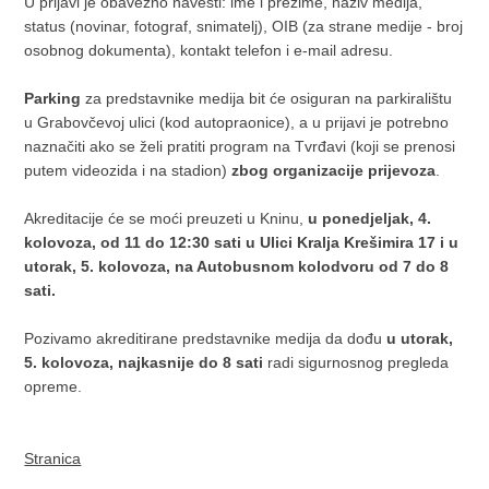
U prijavi je obavezno navesti: ime i prezime, naziv medija,
status (novinar, fotograf, snimatelj), OIB (za strane medije - broj
osobnog dokumenta), kontakt telefon i e-mail adresu.
Parking
za predstavnike medija bit će osiguran na parkiralištu
u Grabovčevoj ulici (kod autopraonice), a u prijavi je potrebno
naznačiti ako se želi pratiti program na Tvrđavi (koji se prenosi
putem videozida i na stadion)
zbog organizacije prijevoza
.
Akreditacije će se moći preuzeti u Kninu,
u ponedjeljak, 4.
kolovoza, od 11 do 12:30 sati u Ulici Kralja Krešimira 17 i u
utorak, 5. kolovoza, na Autobusnom kolodvoru od 7 do 8
sati.
Pozivamo akreditirane predstavnike medija da dođu
u utorak,
5. kolovoza, najkasnije do 8 sati
radi sigurnosnog pregleda
opreme.
Stranica