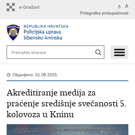
Preskoči
A
A
na
Prilagodba pristupačnosti
glavni
sadržaj
Objavljeno: 01.08.2025.
Akreditiranje medija za
praćenje središnje svečanosti 5.
kolovoza u Kninu