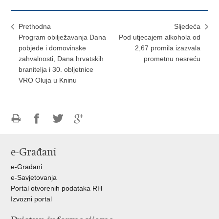
Prethodna
Sljedeća
Program obilježavanja Dana
Pod utjecajem alkohola od
pobjede i domovinske
2,67 promila izazvala
zahvalnosti, Dana hrvatskih
prometnu nesreću
branitelja i 30. obljetnice
VRO Oluja u Kninu
Ispiši
Podijeli
Podijeli
Podijeli
stranicu
na
na
na
e-Građani
Facebooku
Twitteru
Google
+
e-Građani
e-Savjetovanja
Portal otvorenih podataka RH
Izvozni portal