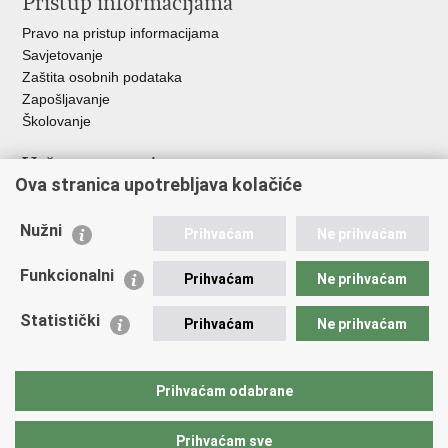
Pristup informacijama
Pravo na pristup informacijama
Savjetovanje
Zaštita osobnih podataka
Zapošljavanje
Školovanje
Važne poveznice
Ova stranica upotrebljava kolačiće
Ministarstvo unutarnjih poslova
Sindikati
Nužni
Prihvaćam
Ne prihvaćam
Udruge
Dom zdravlja MUP-a
Funkcionalni
Prihvaćam
Ne prihvaćam
Policijska akademija
Muzej policije
Statistički
Prihvaćam
Ne prihvaćam
Zaklada policijske solidarnosti
Centar za forenzična ispitivanja, istraživanja i vještačenja "Ivan
Vučetić"
Prihvaćam odabrane
Policijske uprave
Prihvaćam sve