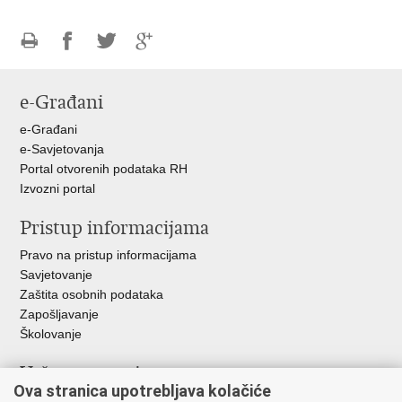
Ispiši
Podijeli
Podijeli
Podijeli
stranicu
na
na
na
e-Građani
Facebooku
Twitteru
Google
+
e-Građani
e-Savjetovanja
Portal otvorenih podataka RH
Izvozni portal
Pristup informacijama
Pravo na pristup informacijama
Savjetovanje
Zaštita osobnih podataka
Zapošljavanje
Školovanje
Važne poveznice
Ova stranica upotrebljava kolačiće
Ministarstvo unutarnjih poslova