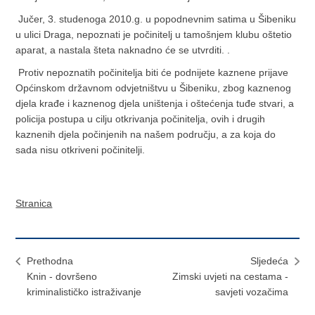
Jučer, 3. studenoga 2010.g. u popodnevnim satima u Šibeniku
u ulici Draga, nepoznati je počinitelj u tamošnjem klubu oštetio
aparat, a nastala šteta naknadno će se utvrditi. .
Protiv nepoznatih počinitelja biti će podnijete kaznene prijave
Općinskom državnom odvjetništvu u Šibeniku, zbog kaznenog
djela krađe i kaznenog djela uništenja i oštećenja tuđe stvari, a
policija postupa u cilju otkrivanja počinitelja, ovih i drugih
kaznenih djela počinjenih na našem području, a za koja do
sada nisu otkriveni počinitelji.
Stranica
Prethodna
Sljedeća
Knin - dovršeno
Zimski uvjeti na cestama -
kriminalističko istraživanje
savjeti vozačima