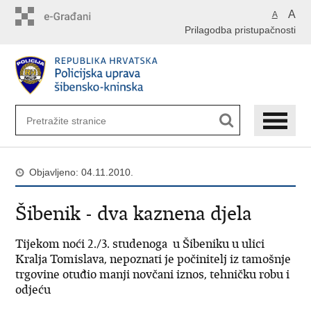
Preskoči
A
A
na
Prilagodba pristupačnosti
glavni
sadržaj
Objavljeno: 04.11.2010.
Šibenik - dva kaznena djela
Tijekom noći 2./3. studenoga u Šibeniku u ulici
Kralja Tomislava, nepoznati je počinitelj iz tamošnje
trgovine otuđio manji novčani iznos, tehničku robu i
odjeću