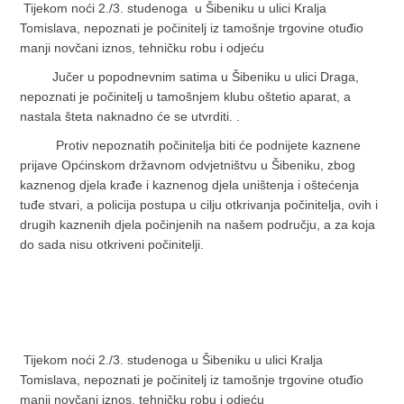
Tijekom noći 2./3. studenoga u Šibeniku u ulici Kralja
Tomislava, nepoznati je počinitelj iz tamošnje trgovine otuđio
manji novčani iznos, tehničku robu i odjeću
Jučer u popodnevnim satima u Šibeniku u ulici Draga,
nepoznati je počinitelj u tamošnjem klubu oštetio aparat, a
nastala šteta naknadno će se utvrditi. .
Protiv nepoznatih počinitelja biti će podnijete kaznene
prijave Općinskom državnom odvjetništvu u Šibeniku, zbog
kaznenog djela krađe i kaznenog djela uništenja i oštećenja
tuđe stvari, a policija postupa u cilju otkrivanja počinitelja, ovih i
drugih kaznenih djela počinjenih na našem području, a za koja
do sada nisu otkriveni počinitelji.
Tijekom noći 2./3. studenoga u Šibeniku u ulici Kralja
Tomislava, nepoznati je počinitelj iz tamošnje trgovine otuđio
manji novčani iznos, tehničku robu i odjeću