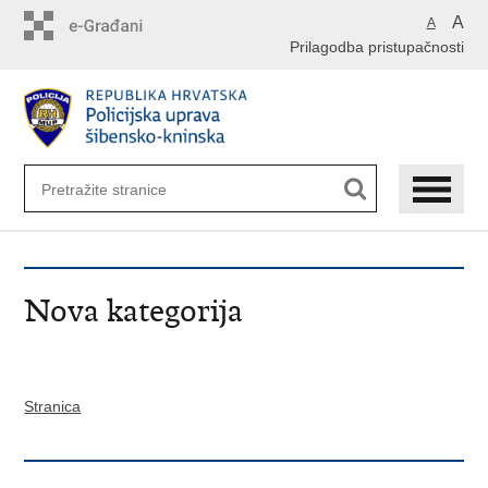
Preskoči
A
A
na
Prilagodba pristupačnosti
glavni
sadržaj
Nova kategorija
Stranica