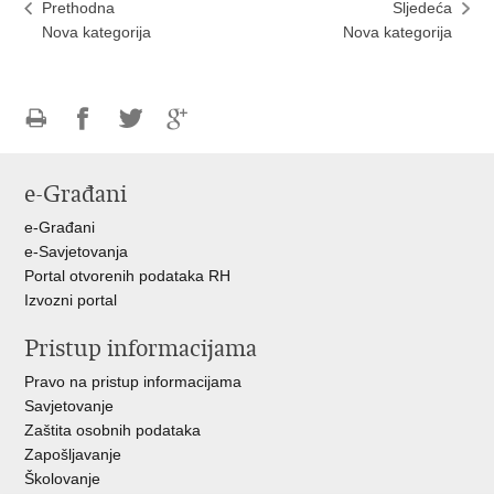
Prethodna
Sljedeća
Nova kategorija
Nova kategorija
Ispiši
Podijeli
Podijeli
Podijeli
stranicu
na
na
na
e-Građani
Facebooku
Twitteru
Google
+
e-Građani
e-Savjetovanja
Portal otvorenih podataka RH
Izvozni portal
Pristup informacijama
Pravo na pristup informacijama
Savjetovanje
Zaštita osobnih podataka
Zapošljavanje
Školovanje