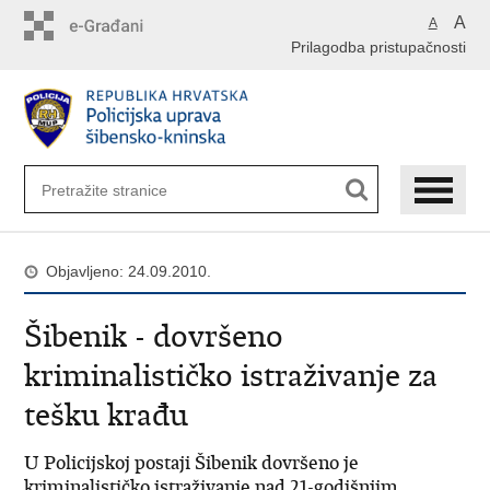
Preskoči
A
A
na
Prilagodba pristupačnosti
glavni
sadržaj
Objavljeno: 24.09.2010.
Šibenik - dovršeno
kriminalističko istraživanje za
tešku krađu
U Policijskoj postaji Šibenik dovršeno je
kriminalističko istraživanje nad 21-godišnjim