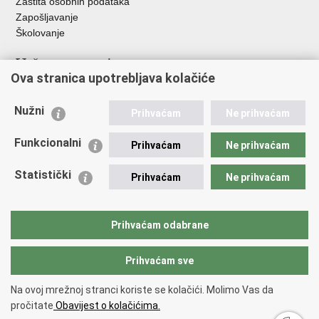
Zaštita osobnih podataka
Zapošljavanje
Školovanje
Važne poveznice
Ova stranica upotrebljava kolačiće
Ministarstvo unutarnjih poslova
Sindikati
Nužni
Prihvaćam
Ne prihvaćam
Udruge
Dom zdravlja MUP-a
Funkcionalni
Prihvaćam
Ne prihvaćam
Policijska akademija
Muzej policije
Statistički
Prihvaćam
Ne prihvaćam
Zaklada policijske solidarnosti
Centar za forenzična ispitivanja, istraživanja i vještačenja "Ivan
Vučetić"
Prihvaćam odabrane
Policijske uprave
Prihvaćam sve
Povratak na vrh
Na ovoj mrežnoj stranci koriste se kolačići. Molimo Vas da
Copyright © 2026 Policijska uprava šibensko-kninska.
Uvjeti korištenja
.
pročitate
Obavijest o kolačićima.
Izjava o pristupačnosti
.