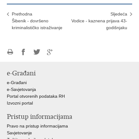
Prethodna
Sljedeća
Šibenik - dovršeno
Vodice - kaznena prijava 43-
kriminalističko istraživanje
godišnjaku
Ispiši
Podijeli
Podijeli
Podijeli
stranicu
na
na
na
e-Građani
Facebooku
Twitteru
Google
+
e-Građani
e-Savjetovanja
Portal otvorenih podataka RH
Izvozni portal
Pristup informacijama
Pravo na pristup informacijama
Savjetovanje