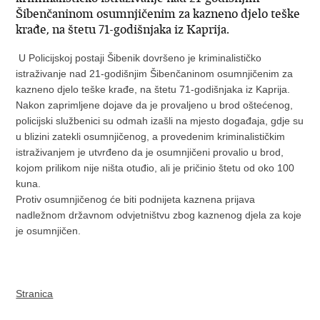
Šibenčaninom osumnjičenim za kazneno djelo teške
krađe, na štetu 71-godišnjaka iz Kaprija.
U Policijskoj postaji Šibenik dovršeno je kriminalističko
istraživanje nad 21-godišnjim Šibenčaninom osumnjičenim za
kazneno djelo teške krađe, na štetu 71-godišnjaka iz Kaprija.
Nakon zaprimljene dojave da je provaljeno u brod oštećenog,
policijski službenici su odmah izašli na mjesto događaja, gdje su
u blizini zatekli osumnjičenog, a provedenim kriminalističkim
istraživanjem je utvrđeno da je osumnjičeni provalio u brod,
kojom prilikom nije ništa otuđio, ali je pričinio štetu od oko 100
kuna.
Protiv osumnjičenog će biti podnijeta kaznena prijava
nadležnom državnom odvjetništvu zbog kaznenog djela za koje
je osumnjičen.
Stranica