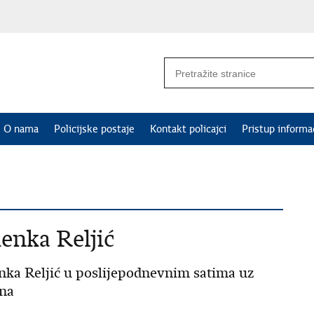
O nama
Policijske postaje
Kontakt policajci
Pristup informa
enka Reljić
nka Reljić u poslijepodnevnim satima uz
 na