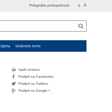
A
Prilagodba pristupačnosti
A
cijama
Istaknute teme
Ispiši stranicu
Podijeli na Facebooku
Podijeli na Twitteru
Podijeli na Google +