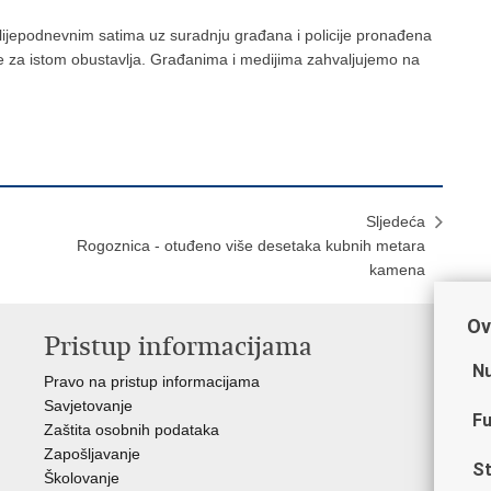
lijepodnevnim satima uz suradnju građana i policije pronađena
je za istom obustavlja. Građanima i medijima zahvaljujemo na
Sljedeća
Rogoznica - otuđeno više desetaka kubnih metara
kamena
Ov
Pristup informacijama
V
Nu
Pravo na pristup informacijama
Min
Savjetovanje
Sin
Fu
Zaštita osobnih podataka
Ud
Zapošljavanje
Dom
St
Školovanje
Pol