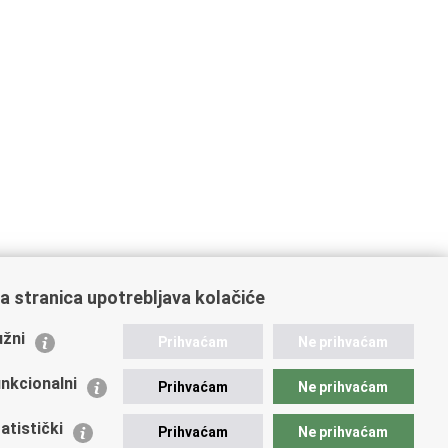
a stranica upotrebljava kolačiće
ažne poveznice
žni
Prihvaćam
Ne prihvaćam
istarstvo unutarnjih poslova
dikati
nkcionalni
Prihvaćam
Ne prihvaćam
ruge
 zdravlja MUP-a
atistički
Prihvaćam
Ne prihvaćam
icijska akademija