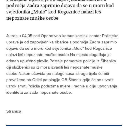
područja Zadra zaprimio dojavu da se u moru kod
svjetionika „Mulo“ kod Rogoznice nalazi leš
nepoznate muške osobe
Jutros u 04,05 sati Operativno-komunikacijski centar Policijske
uprave je od zapovjednika ribarice s područja Zadra zaprimio
dojavu da se u moru kod svjetionika „Mulo“ kod Rogoznice
nalazi leš nepoznate muške osobe.Na mjesto događaja je
odmah upućeno plovilo Postaje pomorske policije iz Šibenika
čiji službenici su iz mora izvadili leš nepoznate muške
osobe.Nakon očevida po nalogu suca istrage tijelo će biti
preveženo na Odjel patologije OB Šibenik gdje će se utvrditi
uzrok smrti.Policija poduzima mjere i radnje u cilju utvrđivanja
identiteta za sada nepoznate osobe.
Stranica