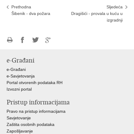
Prethodna
Sljedeća
Šibenik - dva požara
Dragišići - provala u kuću u
izgradnji
Ispiši
Podijeli
Podijeli
Podijeli
stranicu
na
na
na
e-Građani
Facebooku
Twitteru
Google
+
e-Građani
e-Savjetovanja
Portal otvorenih podataka RH
Izvozni portal
Pristup informacijama
Pravo na pristup informacijama
Savjetovanje
Zaštita osobnih podataka
Zapošljavanje