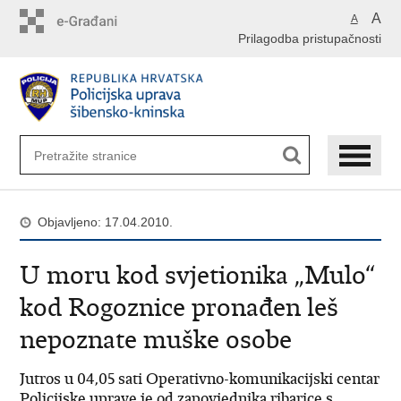
Preskoči
A
A
na
Prilagodba pristupačnosti
glavni
sadržaj
Objavljeno: 17.04.2010.
U moru kod svjetionika „Mulo“
kod Rogoznice pronađen leš
nepoznate muške osobe
Jutros u 04,05 sati Operativno-komunikacijski centar
Policijske uprave je od zapovjednika ribarice s