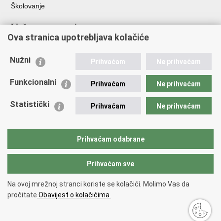
Školovanje
Važne poveznice
Ova stranica upotrebljava kolačiće
Ministarstvo unutarnjih poslova
Sindikati
Nužni
Prihvaćam
Ne prihvaćam
Udruge
Dom zdravlja MUP-a
Funkcionalni
Prihvaćam
Ne prihvaćam
Policijska akademija
Muzej policije
Statistički
Prihvaćam
Ne prihvaćam
Zaklada policijske solidarnosti
Centar za forenzična ispitivanja, istraživanja i vještačenja "Ivan
Vučetić"
Prihvaćam odabrane
Policijske uprave
Prihvaćam sve
Povratak na vrh
Na ovoj mrežnoj stranci koriste se kolačići. Molimo Vas da
Copyright © 2026 Policijska uprava šibensko-kninska.
Uvjeti korištenja
.
pročitate
Obavijest o kolačićima.
Izjava o pristupačnosti
.