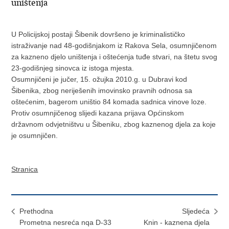
uništenja
U Policijskoj postaji Šibenik dovršeno je kriminalističko
istraživanje nad 48-godišnjakom iz Rakova Sela, osumnjičenom
za kazneno djelo uništenja i oštećenja tuđe stvari, na štetu svog
23-godišnjeg sinovca iz istoga mjesta.
Osumnjičeni je jučer, 15. ožujka 2010.g. u Dubravi kod
Šibenika, zbog neriješenih imovinsko pravnih odnosa sa
oštećenim, bagerom uništio 84 komada sadnica vinove loze.
Protiv osumnjičenog slijedi kazana prijava Općinskom
državnom odvjetništvu u Šibeniku, zbog kaznenog djela za koje
je osumnjičen.
Stranica
Prethodna
Sljedeća
Prometna nesreća nqa D-33
Knin - kaznena djela