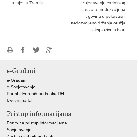
u mjestu Tromilja
izbjegavanje carinskog
nadzora, nedozvoljena
trgovina u pokušaju i
nedozvoljeno držanje oružja
i eksplozivnih tvari
Ispiši
Podijeli
Podijeli
Podijeli
stranicu
na
na
na
e-Građani
Facebooku
Twitteru
Google
+
e-Građani
e-Savjetovanja
Portal otvorenih podataka RH
Izvozni portal
Pristup informacijama
Pravo na pristup informacijama
Savjetovanje
Zaštita osobnih podataka