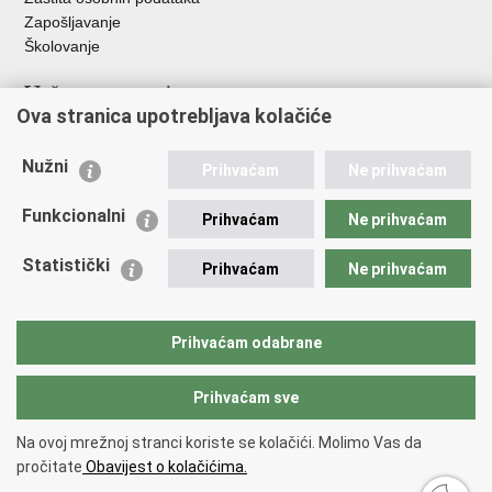
Zapošljavanje
Školovanje
Važne poveznice
Ova stranica upotrebljava kolačiće
Ministarstvo unutarnjih poslova
Sindikati
Nužni
Prihvaćam
Ne prihvaćam
Udruge
Dom zdravlja MUP-a
Funkcionalni
Prihvaćam
Ne prihvaćam
Policijska akademija
Muzej policije
Statistički
Prihvaćam
Ne prihvaćam
Zaklada policijske solidarnosti
Centar za forenzična ispitivanja, istraživanja i vještačenja "Ivan
Vučetić"
Prihvaćam odabrane
Policijske uprave
Prihvaćam sve
Povratak na vrh
Na ovoj mrežnoj stranci koriste se kolačići. Molimo Vas da
Copyright © 2026 Policijska uprava šibensko-kninska.
Uvjeti korištenja
.
pročitate
Obavijest o kolačićima.
Izjava o pristupačnosti
.