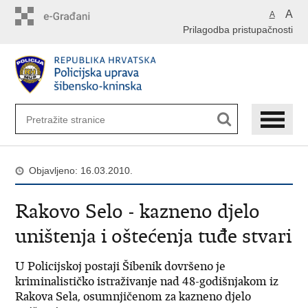
Preskoči
A
A
na
Prilagodba pristupačnosti
glavni
sadržaj
Objavljeno: 16.03.2010.
Rakovo Selo - kazneno djelo
uništenja i oštećenja tuđe stvari
U Policijskoj postaji Šibenik dovršeno je
kriminalističko istraživanje nad 48-godišnjakom iz
Rakova Sela, osumnjičenom za kazneno djelo